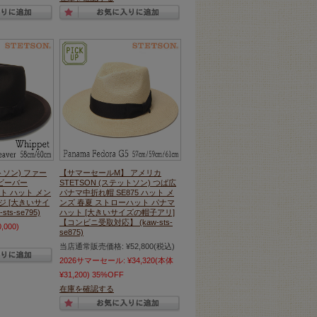
トソン) ファー
【サマーセールM】 アメリカ
ビーバー
STETSON (ステットソン) つば広
ット ハット メン
パナマ中折れ帽 SE875 ハット メ
ジ [大きいサイ
ンズ 春夏 ストローハット パナマ
ts-se795)
ハット [大きいサイズの帽子アリ]
【コンビニ受取対応】 (kaw-sts-
,000)
se875)
当店通常販売価格:
¥52,800
(税込)
2026サマーセール:
¥34,320
(本体
¥31,200)
35%OFF
在庫を確認する