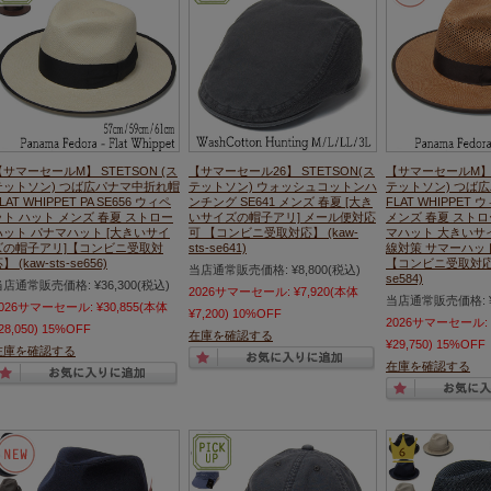
【サマーセールM】 STETSON (ス
【サマーセール26】 STETSON(ス
【サマーセールM】 S
テットソン) つば広パナマ中折れ帽
テットソン) ウォッシュコットンハ
テットソン) つば
LAT WHIPPET PA SE656 ウィペ
ンチング SE641 メンズ 春夏 [大き
FLAT WHIPPET
ット ハット メンズ 春夏 ストロー
いサイズの帽子アリ] メール便対応
メンズ 春夏 ストロ
ハット パナマハット [大きいサイ
可 【コンビニ受取対応】 (kaw-
マハット 大きいサ
ズの帽子アリ]【コンビニ受取対
sts-se641)
線対策 サマーハッ
】 (kaw-sts-se656)
【コンビニ受取対応】 (
当店通常販売価格:
¥8,800
(税込)
se584)
当店通常販売価格:
¥36,300
(税込)
2026サマーセール:
¥7,920
(本体
当店通常販売価格:
2026サマーセール:
¥30,855
(本体
¥7,200)
10%OFF
2026サマーセール:
28,050)
15%OFF
在庫を確認する
¥29,750)
15%OFF
在庫を確認する
在庫を確認する