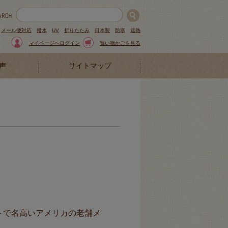
メール便対応
撥水
UV
折りたたみ
日本製
防寒
遮熱
マイページへログイン
買い物かごを見る
声
サイトマップ
トで名高いアメリカの老舗メ