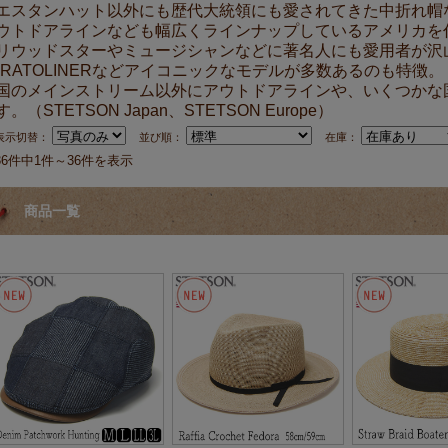
エスタンハット以外にも歴代大統領にも愛されてきた中折れ帽
ウトドアラインなども幅広くラインナップしているアメリカを
リウッドスターやミュージシャンなどに著名人にも愛用者が沢山い
TRATOLINERなどアイコニックなモデルが多数あるのも特徴。
国のメインストリーム以外にアウトドアラインや、いくつかな
す。（STETSON Japan、STETSON Europe）
表示切替：
並び順：
在庫：
36件中1件～36件を表示
商品一覧