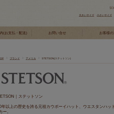
大きいサイズ
小さいサイズ
内(お支払・配送)
お問い合せ
お客様の
TOP
ブランド
アメリカ
STETSON(ステットソン)
TETSON｜ステットソン
50年以上の歴史を誇る元祖カウボーイハット、ウエスタンハッ
カー。