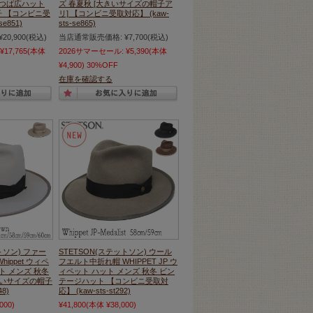
 つば広ハット
ズ 春夏秋 [大きいサイズの帽子ア
 【コンビニ受
リ] 【コンビニ受取対応】 (kaw-
e851)
sts-se865)
¥20,900
(税込)
当店通常販売価格:
¥7,700
(税込)
¥17,765
(本体
2026サマーセール:
¥5,390
(本体
¥4,900)
30%OFF
在庫を確認する
トソン) ファー
STETSON(ステットソン) ウール
ippet ウィペ
フエルト中折れ帽 WHIPPET JP ウ
ト メンズ 秋冬
ィペット ハット メンズ 秋冬 ビン
きいサイズの帽子
テージハット 【コンビニ受取対
48)
応】 (kaw-sts-st292)
000)
¥41,800
(本体 ¥38,000)