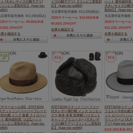
ット [大きいサイズの帽子アリ]
イズの帽子アリ] 【コンビニ受取対
ハット 紫外線対策
コンビニ受取対応】 (kaw-sts-
応】 (kaw-sts-se882)
大きいサイズの帽子
e861)
取対応】 (kaw-sts-s
当店通常販売価格:
¥13,200
(税込)
当店通常販売価格:
¥11,000
(税込)
当店通常販売価格:
2026サマーセール:
¥10,560
(本体
2026サマーセール:
¥8,800
(本体
2026サマーセール:
¥9,600)
20%OFF
8,000)
20%OFF
¥16,150)
15%OFF
在庫を確認する
在庫を確認する
在庫を確認する
【サマーセール26】 STETSON
STETSON(ステットソン) ファー
STETSON(ステッ
(ステットソン) ペーパーブレード
付きレザー飛行帽 メンズ ユニセッ
フエルト中折れ帽 Wh
中折れ帽 メンズ 春夏 ストローハ
クス 秋冬 本革 防寒帽 パイロット
ット ビーバー ハッ
ット 紫外線対策 つば広ハット
キャップ アビエイター [大きいサ
ヴィンテージ [大
コンビニ受取対応】 (kaw-sts-
イズの帽子アリ]【コンビニ受取対
アリ] (kaw-sts-se8
e855)
応】 (kaw-sts-se840)
¥102,300
(本体 ¥93,