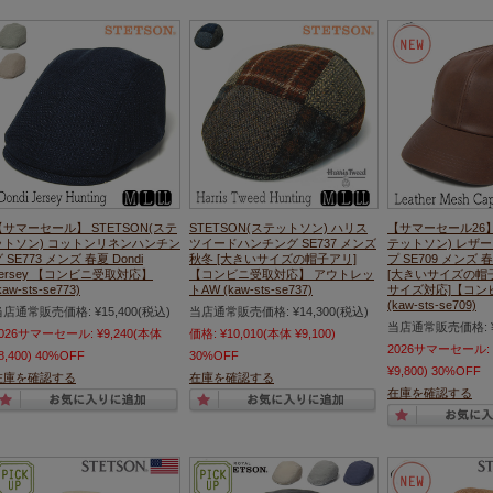
【サマーセール】 STETSON(ステ
STETSON(ステットソン) ハリス
【サマーセール26】 
ットソン) コットンリネンハンチン
ツイードハンチング SE737 メンズ
テットソン) レザ
 SE773 メンズ 春夏 Dondi
秋冬 [大きいサイズの帽子アリ]
プ SE709 メンズ
Jersey 【コンビニ受取対応】
【コンビニ受取対応】 アウトレッ
[大きいサイズの帽子
kaw-sts-se773)
トAW (kaw-sts-se737)
サイズ対応]【コン
(kaw-sts-se709)
当店通常販売価格:
¥15,400
(税込)
当店通常販売価格:
¥14,300
(税込)
当店通常販売価格:
2026サマーセール:
¥9,240
(本体
価格:
¥10,010
(本体 ¥9,100)
2026サマーセール:
8,400)
40%OFF
30%OFF
¥9,800)
30%OFF
在庫を確認する
在庫を確認する
在庫を確認する