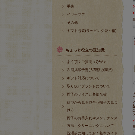
手袋
¥
イヤーマフ
その他
ギフト包装(ラッピング袋・箱)
ちょっと役立つ豆知識
よく頂くご質問＜Q&A＞
次回掲載予定(入荷済み商品)
ギフト対応について
取り扱いブランドについて
帽子のサイズと各部名称
顔型から見る似合う帽子の見つ
け方
(
帽子のお手入れやメンテナンス
¥
方法、クリーニングについて
洗濯前に知っておく基本ガイド