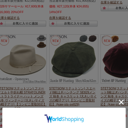
当店通常販売価格:
¥22,000
(税込)
当店通常販売価格:
¥31,900
(税込)
在庫を確認する
2026サマーセール:
¥17,600
(本体
価格:
¥27,120
(本体 ¥24,655)
16,000)
20%OFF
14%OFF
在庫を確認する
在庫を確認する
STETSON(ステットソン) ファー
STETSON(ステットソン) スエー
STETSON(ステッ
フエルト中折れ帽 STRATOLINER
ド8枚はぎハンチング SE829メン
ット8枚はぎハンチング
ストラトライナー ハット メンズ
ズ 秋冬 キャスケット [大きいサイ
ンズ 秋冬 キャスケ
秋冬 ヴィンテージ [大きいサイズ
ズの帽子アリ] 【コンビニ受取対
イズの帽子アリ]【
の帽子アリ] 【コンビニ受取対応】
応】 (kaw-sts-se829)
応】 (kaw-sts-se83
kaw-sts-se847)
当店通常販売価格:
¥24,200
(税込)
当店通常販売価格:
58,300
(本体 ¥53,000)
価格:
¥18,150
(本体 ¥16,500)
価格:
¥11,550
(本体 
在庫を確認する
25%OFF
25%OFF
在庫を確認する
在庫を確認する