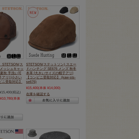
STETSON(ス
STETSON(ステットソン) スエー
ーメッシュキャッ
ドハンチング SE676 メンズ 秋冬
 春夏秋 手洗い可
本革 [大きいサイズの帽子アリ]
アリ] [小さい
【コンビニ受取対応】 (kaw-sts-
ビニ受取対応】
se676)
¥15,400
(本体 ¥14,000)
¥15,400
(税込)
在庫を確認する
¥10,780
(本体