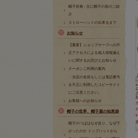
帽子辞典 - 主に帽子の形のご紹
介
ストローハットの出来るまで
お知らせ
【重要】ショップサーブへの不
正アクセスによる個人情報漏え
いに関するお詫びとお知らせ
クーポンご利用の案内
・当店の名前もしくは電話番号
を不正に利用したコピーサイト
にご注意ください。
対
お客様へのお知らせ
帽子の世界、帽子屋の知恵袋
¥
帽子のつばはなぜ反り、なぜ下
がったのか トップハットから