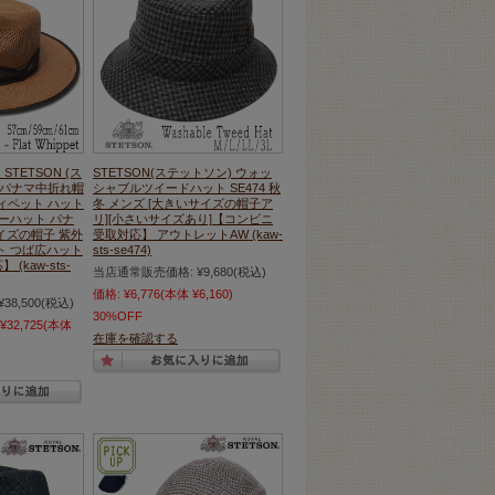
TETSON (ス
STETSON(ステットソン) ウォッ
広パナマ中折れ帽
シャブルツイードハット SE474 秋
 ウィペット ハット
冬 メンズ [大きいサイズの帽子ア
ーハット パナ
リ][小さいサイズあり]【コンビニ
イズの帽子 紫外
受取対応】 アウトレットAW (kaw-
ト つば広ハット
sts-se474)
kaw-sts-
当店通常販売価格:
¥9,680
(税込)
価格:
¥6,776
(本体 ¥6,160)
¥38,500
(税込)
30%OFF
¥32,725
(本体
在庫を確認する