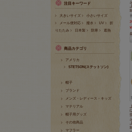
注目キーワード
【
s
大きいサイズ
小さいサイズ
メール便対応
撥水
UV
折
¥
りたたみ
日本製
防寒
遮熱
商品カテゴリ
アメリカ
STETSON(ステットソン)
帽子
ブランド
メンズ・レディース・キッズ
マテリアル
帽子用グッズ
その他商品
【
s
マフラー