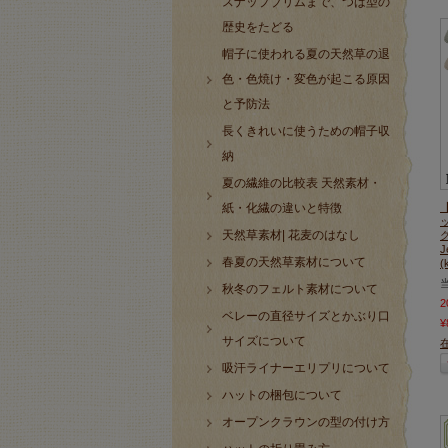
スナップブリムまで、つば型の
歴史をたどる
帽子に使われる夏の天然草の退
色・色焼け・変色が起こる原因
と予防法
長くきれいに使うための帽子収
納
夏の繊維の比較表 天然素材・
紙・化繊の違いと特徴
天然草素材| 花麦のはなし
グ
春夏の天然草素材について
(
秋冬のフェルト素材について
ベレーの直径サイズとかぶり口
¥
サイズについて
吸汗ライナーエリプリについて
ハットの梱包について
オープンクラウンの型の付け方