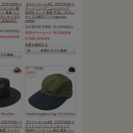
STETSON(ス
【サマーセールM】 STETSON(ス
ードカンカン帽
テットソン) デニムハンチング
ット 春夏 メン
SE856 メンズ 春夏 手洗い [大きい
大きいサイズの
サイズの帽子アリ] (kaw-sts-
ニ受取対応】
se856)
当店通常販売価格:
¥11,000
(税込)
¥41,800
(税込)
2026サマーセール:
¥8,250
(本体
¥33,440
(本体
¥7,500)
25%OFF
在庫を確認する
TETSON (ス
【サマーセールM】 STETSON(ス
広ペーパーブレー
テットソン) コットンキャップ
春夏 ストロー
SE865 ベンタイル 撥水 遮熱 メン