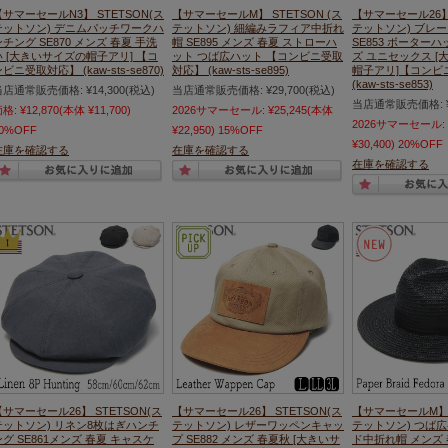
【サマーセールN3】 STETSON(ス
【サマーセールM】 STETSON (ス
【サマーセール26】 
テットソン) デニムパッチワークハ
テットソン) 細編みラフィア中折れ
テットソン) ブレ
ンチング SE870 メンズ 春夏 手洗
帽 SE895 メンズ 春夏 ストローハ
SE853 ボーターハ
い [大きいサイズの帽子アリ] 【コ
ット つば広ハット 【コンビニ受取
ズ ユニセックス [
ビニ受取対応】 (kaw-sts-se870)
対応】 (kaw-sts-se895)
帽子アリ]【コンビ
(kaw-sts-se853)
当店通常販売価格:
¥14,300
(税込)
当店通常販売価格:
¥29,700
(税込)
当店通常販売価格:
価格:
¥12,870
(本体 ¥11,700)
2026サマーセール:
¥25,245
(本体
2026サマーセール:
0%OFF
¥22,950)
15%OFF
¥30,400)
20%OFF
在庫を確認する
在庫を確認する
在庫を確認する
【サマーセール26】 STETSON(ス
【サマーセール26】 STETSON(ス
【サマーセールM】 S
テットソン) リネン8枚はぎハンチ
テットソン) レザーワッペンキャッ
テットソン) つば
ング SE861メンズ 春夏 キャスケ
プ SE882 メンズ 春夏秋 [大きいサ
ド中折れ帽 メンズ 