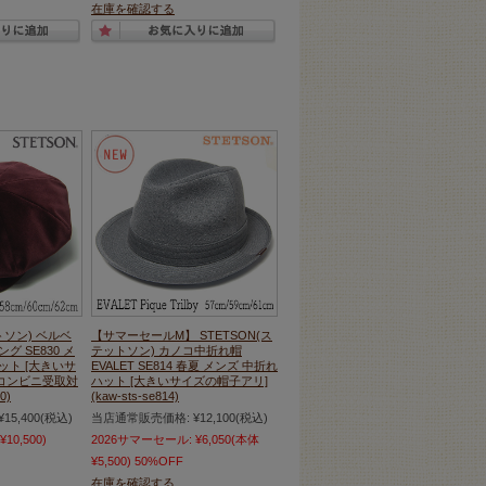
在庫を確認する
トソン) ベルベ
【サマーセールM】 STETSON(ス
 SE830 メ
テットソン) カノコ中折れ帽
ット [大きいサ
EVALET SE814 春夏 メンズ 中折れ
コンビニ受取対
ハット [大きいサイズの帽子アリ]
0)
(kaw-sts-se814)
¥15,400
(税込)
当店通常販売価格:
¥12,100
(税込)
¥10,500)
2026サマーセール:
¥6,050
(本体
¥5,500)
50%OFF
在庫を確認する