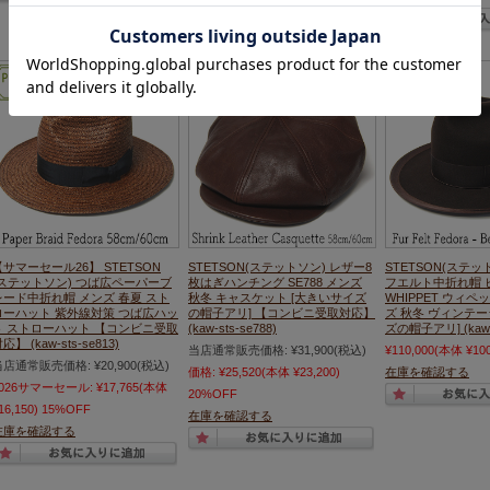
【サマーセール26】 STETSON
STETSON(ステットソン) レザー8
STETSON(ステッ
(ステットソン) つば広ペーパーブ
枚はぎハンチング SE788 メンズ
フエルト中折れ帽 
レード中折れ帽 メンズ 春夏 スト
秋冬 キャスケット [大きいサイズ
WHIPPET ウィペ
ローハット 紫外線対策 つば広ハッ
の帽子アリ] 【コンビニ受取対応】
ズ 秋冬 ヴィンテー
ト ストローハット 【コンビニ受取
(kaw-sts-se788)
ズの帽子アリ] (kaw-s
応】 (kaw-sts-se813)
当店通常販売価格:
¥31,900
(税込)
¥110,000
(本体 ¥100
当店通常販売価格:
¥20,900
(税込)
価格:
¥25,520
(本体 ¥23,200)
在庫を確認する
2026サマーセール:
¥17,765
(本体
20%OFF
16,150)
15%OFF
在庫を確認する
在庫を確認する