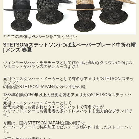
＊全ての画像はPCページをご覧ください
STETSON(ステットソン) つば広ペーパーブレード中折れ帽
| メンズ 春夏
ヴィンテージハットをモチーフとして作られた高めなクラウンにつば広
シルエットがバランスの良いカッコよさ！
元祖ウエスタンハットメーカーとして有名なアメリカ”STETSON(ステッ
トソン)”
の国内版STETSON JAPANのパナマ中折れ帽。
1865年創業の150年以上の歴史を誇るアメリカのSTETSON(ステットソ
ン)
元祖ウエスタンハットメーカーとして
歴代大統領にも愛されたウエスタンハットで有名ですが
ヘリウッドスターにも愛用者の多いドレスハットも魅力的なブランドで
す。
今回は、国内STETSON JAPAN企画の帽子で
ペーパーブレードに特殊加工でビンテージ感を作り出したストローハッ
ト。