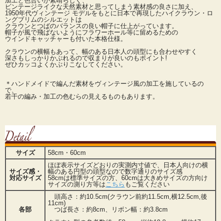
加工と色合いが素晴らしく、
ビンテージライクな天然素材と思ってしまう素材感の良さに加え、
1950年代ヴィンテージ モデルをもとに日本で再現したハイクラウン・ロ
ングブリムのシルエットは
クラウンとつばのバランスの良い帽子に仕上がっています。
帽子が風で飛ばないようにフラワーホール等に留めるための
ウインドキャッチャーも付いた本格仕様。
クラウンの横幅もあって、幅のある日本人の頭型にも合わせやすく
深さもしっかりかぶれるので収まりが良いのもポイント!
ぜひカッコよくかぶりこなしてください。
＊ハンドメイドで編んだ素材をヴィンテージ風の加工を施しているの
で、
若干の編み・加工の色むらの見えるものもあります。
サイズ
58cm・60cm
ほぼ表示サイズどおりの実測内寸値で、日本人向けの横
サイズ感・
幅のある円型の頭型なので数字通りのサイズ感
対応サイズ
58cmは標準サイズの方、60cmは大きめサイズの方向け
サイズの測り方等は
こちら
もご覧ください
頭高さ：約10.5cm(クラウン前約11.5cm,横12.5cm,後
11cm)
各部
つば長さ：約8cm、リボン幅：約3.8cm