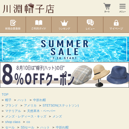
TOP
>
帽子
>
ハット
>
中折れ帽
>
ブランド
>
アメリカ
>
STETSON(ステットソン)
>
マテリアル
>
天然草木・ペーパー
>
メンズ・レディース・キッズ
>
メンズ
>
shop class
>
co
>
セール
>
SSセール
>
ハット
>
中折れ帽