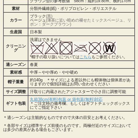
クラウン型の参考数値 58cm：縦約19.8cm、横約17cm
素材
分類外繊維(紙)・ポリプロピレン・ポリエステル
ブラック
(黒)
カラー
ベージュ
(薄茶に近い暗めの褪せたミックスベージュ、リ
ボン：ダークブラウン)
生産国
日本製
洗濯はできません
クリーニン
グ
*帽子の取り扱いについては
こちら
もご参照ください。
適シーズン
春夏
素材感
中厚～やや厚め・やや硬め
約140g ＊サイズによる差以外にも帽体物は個体差があ
帽子重量
りますので個別詳細はお問い合わせください
サイズ調整
汗取りに内蔵されたアジャスターで小さ目に調整可能
丸箱38cm(有料)包装 or 袋包装(無料)対応
ギフト包装
＊ご注文時の備考欄、もしくはギフトチェックボックス
にてご指定下さい
＊適シーズンは主観的なものですので大体の目安とお考えください。
＊各部サイズは標準サイズ前後のものです。両極付近のサイズにおいて
は多少の差異がある場合もございます。