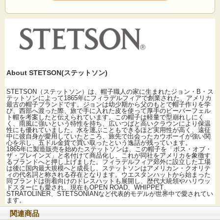
サイズ：58cm・60cm 素材：分類外繊維(紙)・ポリプロピレン・ポリエステル カ
ラー:ブラック(黒)・ベージュ(薄茶に近い暗めの褪せたミックスベージュ、リボ
ン：ダークブラウン) 生産国：日本製
About STETSON(ステットソン)
STETSON（ステットソン）は、帽子職人の家に生まれたジョン・B・ス
テットソンによって1865年にフィラデルフィアで創業された、アメリカ
最古の帽子ブランドです。ジョンは幼少期から父のもとで帽子作りを学
び、西部へ渡った際、旅で手に入れた皮を使って厚手のビーバーフェル
ト帽を考案したと伝えられています。この帽子は軽量で型崩れしにく
く、雨風に強いという特性を持ち、広いつばと高いクラウンにより保温
性にも優れていました。水を運ぶこともできるほど実用性が高く、遠征
中に彼自身が愛用していたところ、旅先で出会ったカウボーイが強い関
心を示し、五ドル金貨で買い取ったという逸話が残っています。
1865年に製造販売を始めたステットソンは、この帽子を「ボス・オブ・
ザ・プレインズ」と名付けて商品化し、これが同社をアメリカを象徴す
るブランドへと押し上げました。フィラデルフィア郊外に設立した工場
は後に国内最大規模へと成長し、ステットソンはアメリカン・クオリテ
ィの代名詞と称される存在となります。ウエスタンハットから始まった
同ブランドは街着向けのドレスハットも展開し、歴代大統領やハリウッ
ドスターにも愛され、現在もOPEN ROAD、WHIPPET、
STRATOLINER、STETSONIANなど代表的モデルが世界中で愛されてい
ます。
関連商品