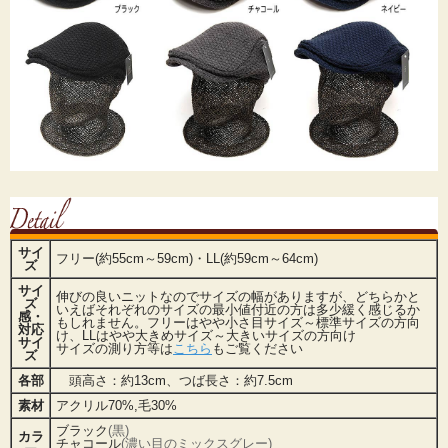
サイ
フリー(約55cm～59cm)・LL(約59cm～64cm)
ズ
サイ
伸びの良いニットなのでサイズの幅がありますが、どちらかと
ズ
いえばそれぞれのサイズの最小値付近の方は多少緩く感じるか
感・
もしれません。フリーはやや小さ目サイズ～標準サイズの方向
対応
け、LLはやや大きめサイズ～大きいサイズの方向け
サイ
サイズの測り方等は
こちら
もご覧ください
ズ
各部
頭高さ：約13cm、つば長さ：約7.5cm
素材
アクリル70%,毛30%
ブラック
(黒)
カラ
チャコール
(濃い目のミックスグレー)