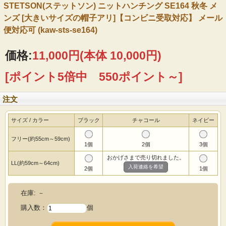
STETSON(ステットソン) ニットハンチング SE164 秋冬 メ
ンズ [大きいサイズの帽子アリ]【コンビニ受取対応】 メール
便対応可 (kaw-sts-se164)
価格:
11,000円
(本体 10,000円)
[ポイント5倍中 550ポイント～]
注文
サイズ / カラー
ブラック
チャコール
ネイビー
フリー(約55cm～59cm)
1個
2個
3個
おかげさまで売り切れました。
LL(約59cm～64cm)
入荷連絡を希望
2個
1個
在庫:
－
購入数：
個