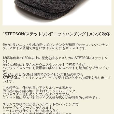
”STETSON(ステットソン)”ニットハンチング | メンズ 秋冬
伸びの良いニット生地の長つばハンチングが精悍でカッコいいハンチン
グ。２サイズ展開で大きいサイズの方にもオススメです。
1865年創業の150年以上の歴史を誇るアメリカのSTETSON(ステットソ
ン)
歴代大統領にも愛されたウエスタンハットで有名ですが
ヘリウッドスターにも愛用者の多いドレスハットも魅力的なブランドで
す。
ROYAL STETSONは国内でのライセンス商品の中でも
STETSONのアメリカンスピリッツを受け継いだ様々な帽子を作り出して
います。
この帽子は、伸びの良いアクリルウール素材を
凹凸感のある編み地に仕上げたニットハンチング。
アジャスター無しのシンプルなタイプですが、
フィット感にがあり対応サイズの幅が広いのが特徴的な帽子です。
スリムでややつばが長いシルエットのハンチングで
シャープなイメージにかぶれます。
ニットの一枚仕立てで被り心地も良く、