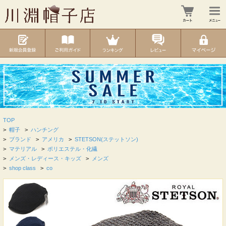
TOP
>
帽子
>
ハンチング
>
ブランド
>
アメリカ
>
STETSON(ステットソン)
>
マテリアル
>
ポリエステル・化繊
>
メンズ・レディース・キッズ
>
メンズ
>
shop class
>
co