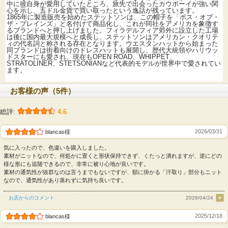
中に彼自身が愛用していたところ、旅先で出会ったカウボーイが強い関
心を示し、五ドル金貨で買い取ったという逸話が残っています。
1865年に製造販売を始めたステットソンは、この帽子を「ボス・オブ・
ザ・プレインズ」と名付けて商品化し、これが同社をアメリカを象徴す
るブランドへと押し上げました。フィラデルフィア郊外に設立した工場
は後に国内最大規模へと成長し、ステットソンはアメリカン・クオリテ
ィの代名詞と称される存在となります。ウエスタンハットから始まった
同ブランドは街着向けのドレスハットも展開し、歴代大統領やハリウッ
ドスターにも愛され、現在もOPEN ROAD、WHIPPET、
STRATOLINER、STETSONIANなど代表的モデルが世界中で愛されてい
ます。
お客様の声（5件）
総評:
4.6
2026/03/31
blancas様
気に入ったので、色違いを購入しました。
素材がニットなので、何処かに置くと形状保持できず、くたっと潰れますが、逆にどの
様な形にも追随できるので、非常に被り心地が良いです。
素材の通気性が抜群なのは言うまでもないですが、額に掛かる「汗取り」部分もニット
なので、通気性があり蒸れずに気持ち良いです。
お店からのコメント
2026/04/24
2025/12/18
blancas様