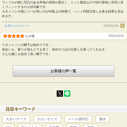
ワッフルの様に凹凸のある布地の表情が面白く、ニット製品なので頭の形状に非常に良
くフィットするのも好印象です。
カモノハシの様にツバが長いのが外観上の特徴で、ハット同様日差しを遮る効果も見込
めます。
お店からのコメント
2025/12/21
2022/10/22
たか様
スタットソンの帽子は初めてです。
色合いも、被り心地もとても良く、深めのつばが日差しを遮ってくれます。
どんな服にも似合う良い帽子です。
お客様の声一覧
注目キーワード
大きいサイズ
小さいサイズ
メール便対応
撥水