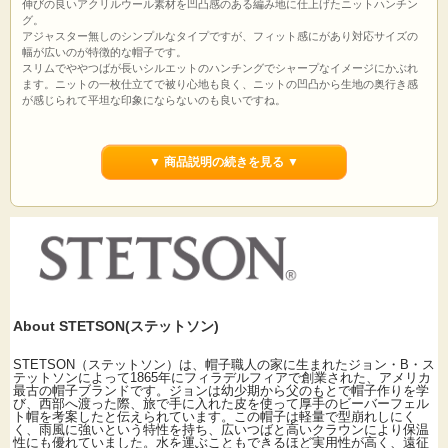
伸びの良いアクリルウール素材を凹凸感のある編み地に仕上げたニットハンチン
グ。
アジャスター無しのシンプルなタイプですが、フィット感にがあり対応サイズの
幅が広いのが特徴的な帽子です。
スリムでややつばが長いシルエットのハンチングでシャープなイメージにかぶれ
ます。ニットの一枚仕立てで被り心地も良く、ニットの凹凸から生地の奥行き感
が感じられて平坦な印象にならないのも良いですね。
標準サイズから大きめなLLサイズ(59～64cm)もラインナップされて大きいサイズ
の方にもオススメできます。
▼ 商品説明の続きを見る ▼
左ナナメ後ろにブランドのメタルプレート付
サイズ：フリー(約55～59cm)・LL(約59cm～64cm)
素材：アクリル70%毛30%
カラー:ブラック(黒)・チャコール(濃い目のミックスグレー)・ネイビー(落ち着い
た色合いのやや褪せたようなネイビー)
生産国：日本製
About STETSON(ステットソン)
STETSON（ステットソン）は、帽子職人の家に生まれたジョン・B・ス
テットソンによって1865年にフィラデルフィアで創業された、アメリカ
最古の帽子ブランドです。ジョンは幼少期から父のもとで帽子作りを学
び、西部へ渡った際、旅で手に入れた皮を使って厚手のビーバーフェル
ト帽を考案したと伝えられています。この帽子は軽量で型崩れしにく
く、雨風に強いという特性を持ち、広いつばと高いクラウンにより保温
性にも優れていました。水を運ぶこともできるほど実用性が高く、遠征