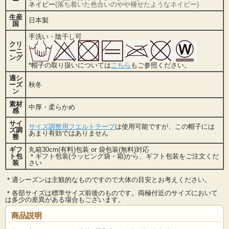
ー
ネイビー
(落ち着いた色合いのやや褪せたようなネイビー)
生産
日本製
国
手洗い・陰干し可
クリ
ーニ
ング
*帽子の取り扱いについては
こちら
もご参照ください。
適シ
ーズ
秋冬
ン
素材
中厚・柔らかめ
感
サイ
サイズ調整用フエルトテープ
は使用可能ですが、この帽子には
ズ調
あまり有効ではありません
整
ギフ
丸箱30cm(有料)包装 or 袋包装(無料)対応
ト包
＊ギフト包装(ラッピング袋・箱)から、ギフト包装をご注文くだ
装
さい
＊適シーズンは主観的なものですので大体の目安とお考えください。
＊各部サイズは標準サイズ前後のものです。両極付近のサイズにおいて
は多少の差異がある場合もございます。
商品説明