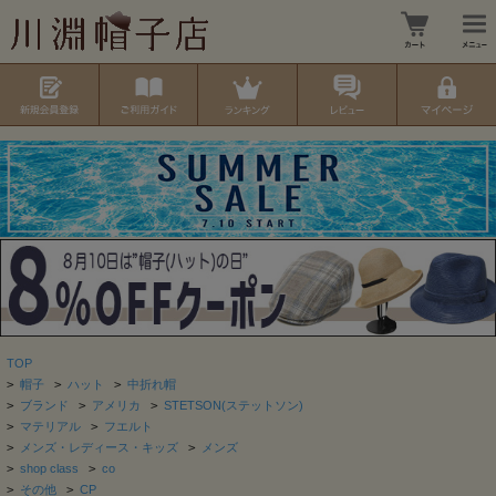
TOP
>
帽子
>
ハット
>
中折れ帽
>
ブランド
>
アメリカ
>
STETSON(ステットソン)
>
マテリアル
>
フエルト
>
メンズ・レディース・キッズ
>
メンズ
>
shop class
>
co
>
その他
>
CP