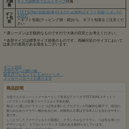
ズ調
サイズ調整用フエルトテープ
付属
整
STETSONの化粧箱(角)付きのため無料のギフト包装(リボン)の
ギフ
み対応
ト包
＊ギフト包装(ラッピング袋・箱)から、ギフト包装をご注文くだ
装
さい
＊適シーズンは主観的なものですので大体の目安とお考えください。
＊各部サイズは標準サイズ前後のものです。両極付近のサイズにおいて
は多少の差異がある場合もございます。
ギフト対応
大切な方への贈り物、
誕生日プレゼントにもぜひどうぞ。
メッセージカードも承ります
商品説明
元祖ウエスタンハットメーカーとして有名なアメリカ”STETSON(ステットソ
ン)”ブランドの定番ファーフエルト中折れ帽。
角ばった感じのクラウンとつば先を巻いたグログランが印象的な帽子で、頭頂の
膨らみもありクラウン幅があるため、比較的人を選ばず日本人にも合わせやすい
形です。
しっとりしたファーフェルトの質感と、クラシカルなクラウン、つば先を巻いた
デザインなど、 とてもいいバランスで品のある面持ちをしています。