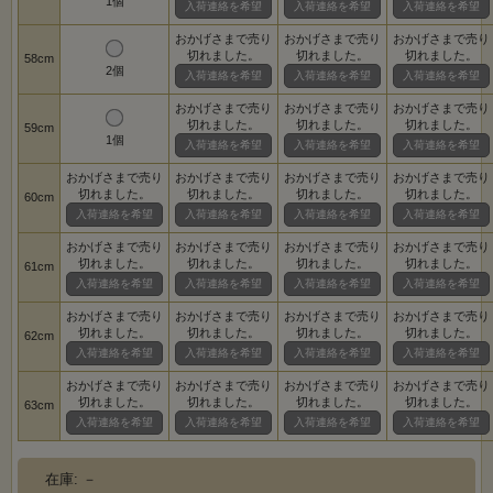
1個
入荷連絡を希望
入荷連絡を希望
入荷連絡を希望
おかげさまで売り
おかげさまで売り
おかげさまで売り
切れました。
切れました。
切れました。
58cm
2個
入荷連絡を希望
入荷連絡を希望
入荷連絡を希望
おかげさまで売り
おかげさまで売り
おかげさまで売り
切れました。
切れました。
切れました。
59cm
1個
入荷連絡を希望
入荷連絡を希望
入荷連絡を希望
おかげさまで売り
おかげさまで売り
おかげさまで売り
おかげさまで売り
切れました。
切れました。
切れました。
切れました。
60cm
入荷連絡を希望
入荷連絡を希望
入荷連絡を希望
入荷連絡を希望
おかげさまで売り
おかげさまで売り
おかげさまで売り
おかげさまで売り
切れました。
切れました。
切れました。
切れました。
61cm
入荷連絡を希望
入荷連絡を希望
入荷連絡を希望
入荷連絡を希望
おかげさまで売り
おかげさまで売り
おかげさまで売り
おかげさまで売り
切れました。
切れました。
切れました。
切れました。
62cm
入荷連絡を希望
入荷連絡を希望
入荷連絡を希望
入荷連絡を希望
おかげさまで売り
おかげさまで売り
おかげさまで売り
おかげさまで売り
切れました。
切れました。
切れました。
切れました。
63cm
入荷連絡を希望
入荷連絡を希望
入荷連絡を希望
入荷連絡を希望
在庫:
－