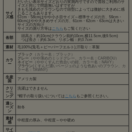
だいたい表示サイズどおりの実測内寸ですので普段ご利用のサ
イズと同じで問題無いはずですが
きもち浅めのクラウンなので頭型によっては微妙に大きめに感
サイ
じることもあります。
ズ感
57cm・58cmはやや小さ目サイズ～標準サイズの方、59cm・
60cmはやや大きめサイズの方、61cm・62cm・63cmは大きい
サイズの方向け
サイズの測り方等は
こちら
もご覧ください
頭高さ：約10cm(クラウン前約10cm,横11.5cm,後9.5cm)
各部
つば長さ：約6.3cm、リボン幅：約3.7cm
素材
毛100%(兎毛＋ビーバーフエルト),汗取り：革製
ブラック
（カラー名：ブラック）
グレー
（やや薄めのミッドグレー、カラー名：CARIBOU）
カラ
ネイビー
（ややくすんだ色合いの紺、カラー名：NAVY）
ー
ブラウン
(くすんだ濃いベージュのような色あいのブラウン、カ
ラー名：TAWNY)
生産
アメリカ製
国
クリ
洗濯はできません
ーニ
ング
*帽子の取り扱いについては
こちら
もご参照ください。
適シ
ーズ
秋冬
ン
素材
中程度の厚み、中程度～やや硬め
感
サイ