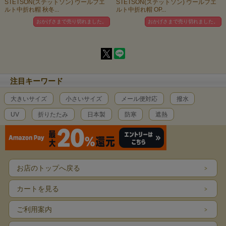
STETSON(ステットソン) ウールフエ
STETSON(ステットソン) ウールフエ
ルト中折れ帽 秋冬...
ルト中折れ帽 OP...
おかげさまで売り切れました。
おかげさまで売り切れました。
注目キーワード
大きいサイズ
小さいサイズ
メール便対応
撥水
UV
折りたたみ
日本製
防寒
遮熱
お店のトップへ戻る
カートを見る
ご利用案内