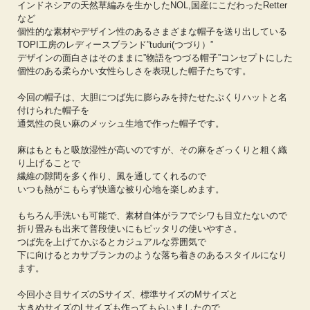
インドネシアの天然草編みを生かしたNOL,国産にこだわったRetter
など
個性的な素材やデザイン性のあるさまざまな帽子を送り出している
TOPI工房のレディースブランド”tuduri(つづり）”
デザインの面白さはそのままに”物語をつづる帽子”コンセプトにした
個性のある柔らかい女性らしさを表現した帽子たちです。
今回の帽子は、大胆につば先に膨らみを持たせたぷくりハットと名
付けられた帽子を
通気性の良い麻のメッシュ生地で作った帽子です。
麻はもともと吸放湿性が高いのですが、その麻をざっくりと粗く織
り上げることで
繊維の隙間を多く作り、風を通してくれるので
いつも熱がこもらず快適な被り心地を楽しめます。
もちろん手洗いも可能で、素材自体がラフでシワも目立たないので
折り畳みも出来て普段使いにもピッタリの使いやすさ。
つば先を上げてかぶるとカジュアルな雰囲気で
下に向けるとカサブランカのような落ち着きのあるスタイルになり
ます。
今回小さ目サイズのSサイズ、標準サイズのMサイズと
大きめサイズのLサイズも作ってもらいましたので