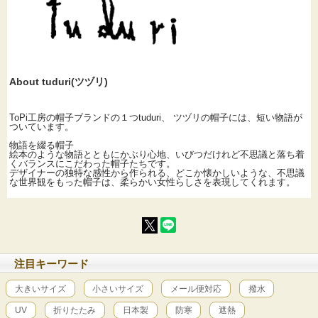
About tuduri(ツヅリ)
ToPi工房の帽子ブランドの１つtuduri、 ツヅリの帽子には、短い物語が
ついています。
物語を綴る帽子
絵本のような物語とともにかぶり心地、いびつだけれど不思議と落ち着
くバランスにこだわった帽子たちです。
デザイナーの独特な感性から作られる、どこか懐かしいような、不思議
な世界観をもった帽子は、柔らかい女性らしさを表現してくれます。
注目キーワード
大きいサイズ
小さいサイズ
メール便対応
撥水
UV
折りたたみ
日本製
防寒
遮熱