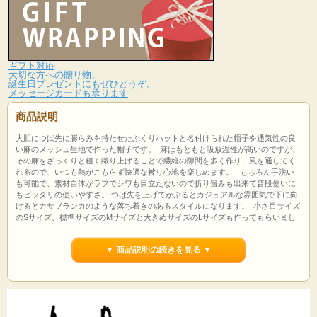
ギフト対応
大切な方への贈り物、
誕生日プレゼントにもぜひどうぞ。
メッセージカードも承ります
商品説明
大胆につば先に膨らみを持たせたぷくりハットと名付けられた帽子を通気性の良
い麻のメッシュ生地で作った帽子です。 麻はもともと吸放湿性が高いのですが、
その麻をざっくりと粗く織り上げることで繊維の隙間を多く作り、風を通してく
れるので、いつも熱がこもらず快適な被り心地を楽しめます。 もちろん手洗い
も可能で、素材自体がラフでシワも目立たないので折り畳みも出来て普段使いに
もピッタリの使いやすさ。 つば先を上げてかぶるとカジュアルな雰囲気で下に向
けるとカサブランカのような落ち着きのあるスタイルになります。 小さ目サイズ
のSサイズ、標準サイズのMサイズと大きめサイズのLサイズも作ってもらいまし
たのでゆったりかぶりたい方にもオススメです。汗取りに内蔵されたアジャスタ
―を絞ることで表示サイズから1.5cm程度小さ目にサイズ調整可能。 ぜひ夏の帽
▼ 商品説明の続きを見る ▼
子にご愛用くださいませ。
サイズ：S(56cm)・M(58cm)・L(60cm) 素材：麻100% カラー：クロ(黒)・ベージ
ュ(彩度の低めの濃いベージュ)・キナリ(薄めの生成り色） 生産国：日本製