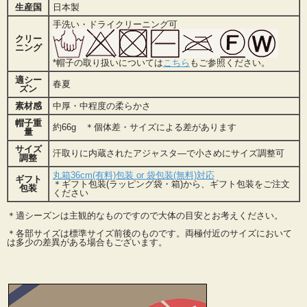
生産国
日本製
手洗い・ドライクリーニング可
クリー
ニング
*帽子の取り扱いについては
こちら
もご参照ください。
適シー
春夏
ズン
素材感
中厚・中程度の柔らかさ
帽子重
約66g ＊個体差・サイズによる差があります
量
サイズ
汗取りに内蔵されたアジャスタ―で小さめにサイズ調整可
調整
丸箱36cm(有料)包装 or 袋包装(無料)対応
ギフト
＊ギフト包装(ラッピング袋・箱)から、ギフト包装をご注文
包装
ください
＊適シーズンは主観的なものですので大体の目安とお考えください。
＊各部サイズは標準サイズ前後のものです。両極付近のサイズにおいて
は多少の差異がある場合もございます。