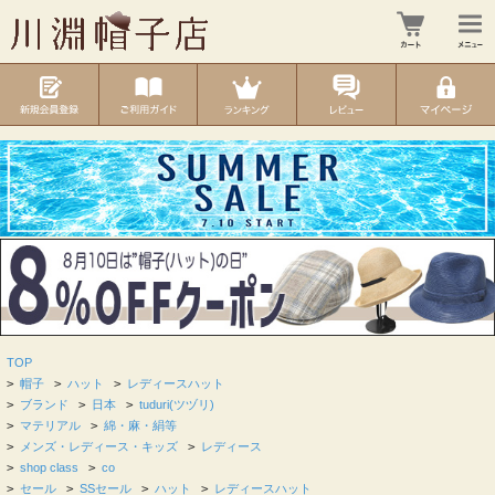
TOP
>
帽子
>
ハット
>
レディースハット
>
ブランド
>
日本
>
tuduri(ツヅリ)
>
マテリアル
>
綿・麻・絹等
>
メンズ・レディース・キッズ
>
レディース
>
shop class
>
co
>
セール
>
SSセール
>
ハット
>
レディースハット