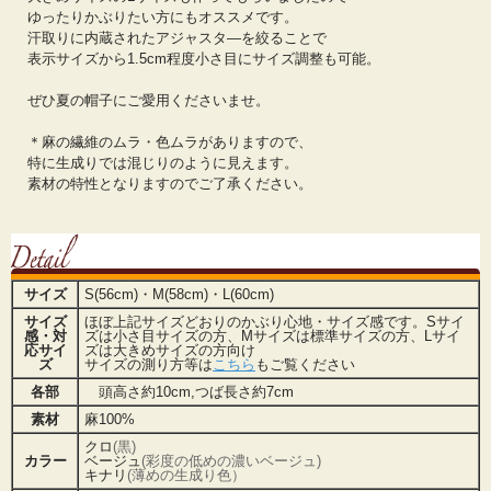
ゆったりかぶりたい方にもオススメです。
汗取りに内蔵されたアジャスタ―を絞ることで
表示サイズから1.5cm程度小さ目にサイズ調整も可能。
ぜひ夏の帽子にご愛用くださいませ。
＊麻の繊維のムラ・色ムラがありますので、
特に生成りでは混じりのように見えます。
素材の特性となりますのでご了承ください。
サイズ
S(56cm)・M(58cm)・L(60cm)
サイズ
ほぼ上記サイズどおりのかぶり心地・サイズ感です。Sサイ
感・対
ズは小さ目サイズの方、Mサイズは標準サイズの方、Lサイ
応サイ
ズは大きめサイズの方向け
ズ
サイズの測り方等は
こちら
もご覧ください
各部
頭高さ約10cm,つば長さ約7cm
素材
麻100%
クロ
(黒)
カラー
ベージュ
(彩度の低めの濃いベージュ)
キナリ
(薄めの生成り色）