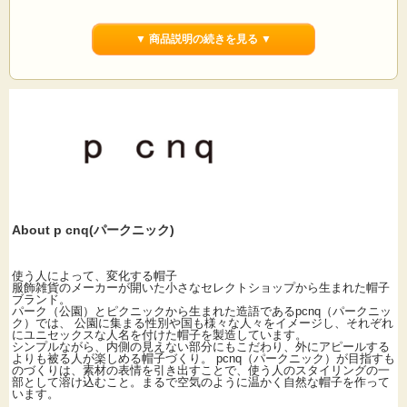
サイズ：約56～58cm 素材：ナイロン45%,レーヨン30%,毛20%,カシミヤ5% カラ
ー:ブラック(黒)・L.グリーン(淡い黄緑)・モカ(彩度の低いモカブラウン)・レッド
▼ 商品説明の続きを見る ▼
(鮮やかめな赤)・アイボリー(オフホワイト)< 生産国：日本製
About p cnq(パークニック)
使う人によって、変化する帽子
服飾雑貨のメーカーが開いた小さなセレクトショップから生まれた帽子
ブランド。
パーク（公園）とピクニックから生まれた造語であるpcnq（パークニッ
ク）では、 公園に集まる性別や国も様々な人々をイメージし、それぞれ
にユニセックスな人名を付けた帽子を製造しています。
シンプルながら、内側の見えない部分にもこだわり、外にアピールする
よりも被る人が楽しめる帽子づくり。 pcnq（パークニック）が目指すも
のづくりは、素材の表情を引き出すことで、使う人のスタイリングの一
部として溶け込むこと。まるで空気のように温かく自然な帽子を作って
います。