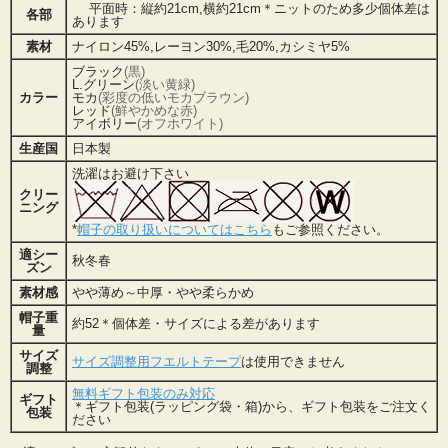
平面時：縦約21cm,横約21cm＊ニットのため多少個体差は
各部
あります
素材
ナイロン45%,レーヨン30%,毛20%,カシミヤ5%
ブラック
(黒)
L.グリーン
(淡い黄緑)
カラー
モカ
(彩度の低いモカブラウン)
レッド
(鮮やかめな赤)
アイボリー
(オフホワイト)
生産国
日本製
洗濯はお避け下さい
クリー
ニング
*
帽子の取り扱いについてはこちら
もご参照ください。
適シー
秋冬春
ズン
素材感
やや薄め～中厚・やや柔らかめ
帽子重
約52＊個体差・サイズによる差があります
量
サイズ
サイズ調整用フエルトテープ
は使用できません
調整
無料ギフト包装のみ対応
ギフト
＊ギフト包装(ラッピング袋・箱)から、ギフト包装をご注文く
包装
ださい