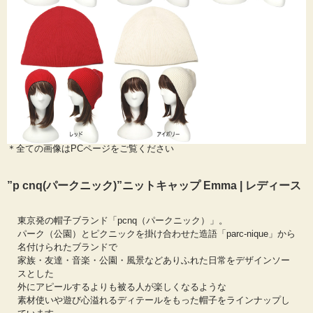
＊全ての画像はPCページをご覧ください
”p cnq(パークニック)”ニットキャップ Emma | レディース
東京発の帽子ブランド「pcnq（パークニック）」。
パーク（公園）とピクニックを掛け合わせた造語「parc-nique」から
名付けられたブランドで
家族・友達・音楽・公園・風景などありふれた日常をデザインソー
スとした
外にアピールするよりも被る人が楽しくなるような
素材使いや遊び心溢れるディテールをもった帽子をラインナップし