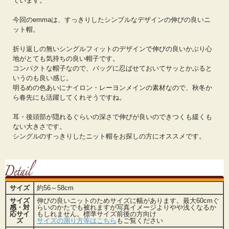
ています。
今回のemmaは、すっきりしたシンプルなデザインの伸びの良いニ
ット帽。
折り返しの無いシングルフィットのデザインで伸びの良いかぶり心
地がとても気持ちの良い帽子です。
コンパクトな帽子なので、バッグに忍ばせておいてサッとかぶると
いうのも良い感じ。
明るめの色あいにナイロン・レーヨンメインの素材なので、秋冬か
ら春先にも活躍してくれそうですね。
耳・後頭部が隠れるぐらいの深さで伸びが良いのできつくも緩くも
ない大きさです。
シングルのすっきりしたニット帽をお探しの方にオススメです。
サイズ
約56～58cm
サイズ
伸びの良いニットのためサイズに幅があります。最大60cmぐ
感・対
らいのかたでも被れますが写真イメージよりやや浅くなるか
応サイ
もしれません。標準サイズ前後の方向け
ズ
サイズの測り方等はこちら
もご覧ください