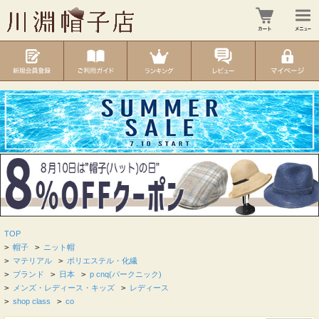
TOP
>
帽子
>
ニット帽
>
マテリアル
>
ポリエステル・化繊
>
ブランド
>
日本
>
p cnq(パークニック)
>
メンズ・レディース・キッズ
>
レディース
>
shop class
>
co