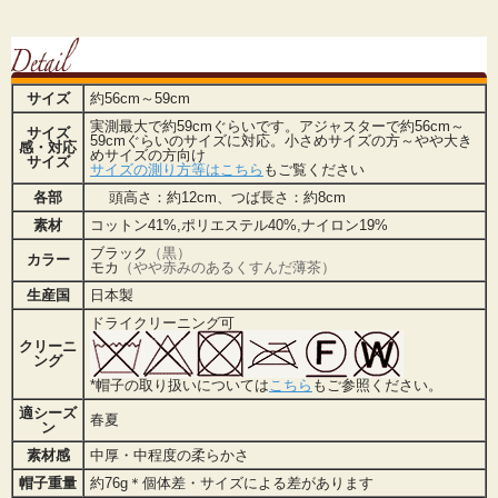
サイズ
約56cm～59cm
実測最大で約59cmぐらいです。アジャスターで約56cm～
サイズ
59cmぐらいのサイズに対応。小さめサイズの方～やや大き
感・対応
めサイズの方向け
サイズ
サイズの測り方等はこちら
もご覧ください
各部
頭高さ：約12cm、つば長さ：約8cm
素材
コットン41%,ポリエステル40%,ナイロン19%
ブラック
（黒）
カラー
モカ
（やや赤みのあるくすんだ薄茶）
生産国
日本製
ドライクリーニング可
クリーニ
ング
*帽子の取り扱いについては
こちら
もご参照ください。
適シーズ
春夏
ン
素材感
中厚・中程度の柔らかさ
帽子重量
約76g＊個体差・サイズによる差があります