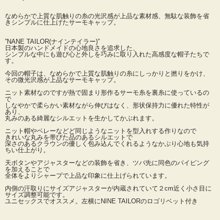
なめらかで上質な肌触りの糸の光沢感が上品な素材感、無駄な装飾を省
きシンプルに仕上げたサーモキャップ。
”NANE TAILOR(ナインテイラー)”
日本製のハンドメイドの心地良さを追求した、
シンプルな中にも遊び心と外しを巧みに取り入れた高感度な帽子たちで
す。
今回の帽子は、なめらかで上質な肌触りの糸にしっかりと撚りをかけ、
その微光沢感が上品なサーモキャップ。
ニット素材なのですが熱で固まり形作るサーモ糸を裏糸に使っているの
で
しなやかで柔らかい素材ながら伸びはなく、形状保持力に優れた特性が
あり、
丸みのある綺麗なシルエットを生かしてかぶれます。
ニット帽やベレーなどど同じようなニットを型入れする作りなので
きれいな丸みを帯びた品のあるシルエットで
深さのあるクラウンの優しく包み込んでくれるようなかぶり心地も気持
ちい仕上がり。
天ボタンやアジャスターなどの装飾を省き、ツバ先に同色のパイピング
を加えることで
全体をよりシャープで上品な印象に仕上げられています。
内側の汗取りにサイズアジャスターが内蔵されていて２cm近く小さ目に
サイズ調整可能です。
ユニセックスでオススメ。左横にNINE TAILORのロゴリベット付き