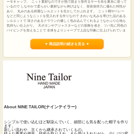
ーモキャップ。 ニット素材なのですが熱で固まり形作るサーモ糸を裏糸に使って
いるので しなやかで柔らかい素材ながら伸びはなく、形状保持力に優れた特性が
あり、 丸みのある綺麗なシルエットを生かしてかぶれます。 ニット帽やベレー
などど同じようなニットを型入れする作りなので きれいな丸みを帯びた品のある
シルエットで 深さのあるクラウンの優しく包み込んでくれるようなかぶり心地も
気持ちい仕上がり。 天ボタンやアジャスターなどの装飾を省き、ツバ先に同色の
パイピングを加えることで 全体をよりシャープで上品な印象に仕上げられていま
す。 内側の汗取りにサイズアジャスターが内蔵されていて２cm近く小さ目にサ
イズ調整可能です。 ユニセックスでオススメ。左横にNINE TAILORのロゴリベッ
▼ 商品説明の続きを見る ▼
ト付き
サイズ：約56cm～59cm＊アジャスターサイズ調整 素材：コットン41%,ポリエス
テル40%,ナイロン19%、ベルト：牛革 カラー：ブラック(黒)・モカ（やや赤みの
あるくすんだ薄茶） 生産国：日本製
About NINE TAILOR(ナインテイラー)
シンプルで使い込むほど馴染んでいく、細部にも気を配った帽子を作り
ます。
新しい流れや、古くから継承されていくもの。
様々な要素や感覚、技術を取り入れ、また受け入れながら、少しづつ変