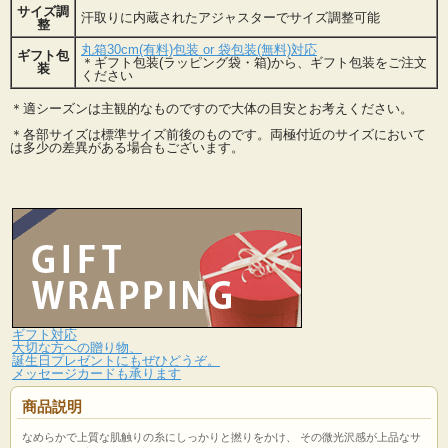
サイズ調
汗取りに内蔵されたアジャスターでサイズ調整可能
整
丸箱30cm(有料)包装 or 袋包装(無料)対応
ギフト包
＊ギフト包装(ラッピング袋・箱)から、ギフト包装をご注文
装
ください
＊適シーズンは主観的なものですので大体の目安とお考えください。
＊各部サイズは標準サイズ前後のものです。両極付近のサイズにおいて
は多少の差異がある場合もございます。
ギフト対応
大切な方への贈り物、
誕生日プレゼントにもぜひどうぞ。
メッセージカードも承ります
商品説明
なめらかで上質な肌触りの糸にしっかりと撚りをかけ、 その微光沢感が上品なサ