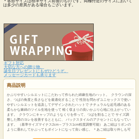
＊各部サイズは標準サイズ前後のものです。両極付近のサイズにおいて
は多少の差異がある場合もございます。
ギフト対応
大切な方への贈り物、
誕生日プレゼントにもぜひどうぞ。
メッセージカードも承ります
商品説明
かぶりやすいシルエットにこだわって作られた綿麻生地のハット。 クラウンの深
さ、つばの角度と長さなどを最適化することで 性別を問わずユニセックスで使い
やすいシルエットを追及してデザインされたハットで ナチュラルな起毛感のある
柔らかな麻綿のツイル生地を使って 軽く収まりの良いかぶり心地に仕上がってい
ます。 クラウンにキャップのようなくりを作って、つばを割ることで サイズ調
整した際のヨレを改善するとともに、 バックスタイルのアクセントにもなってい
ます。 （基準サイズマイナス2cm～プラス1cm程度調整可能） あご紐はリボンの
ように垂れしてかぶってもポイントになって良い感じ。 ＊あご紐は取り外しも可
能 手洗い可能なので普段使いにもピッタリです。