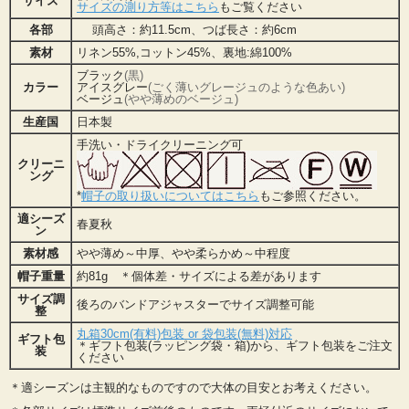
サイズ
サイズの測り方等はこちら
もご覧ください
各部
頭高さ：約11.5cm、つば長さ：約6cm
素材
リネン55%,コットン45%、裏地:綿100%
ブラック
(黒)
カラー
アイスグレー
(ごく薄いグレージュのような色あい)
ベージュ
(やや薄めのベージュ)
生産国
日本製
手洗い・ドライクリーニング可
クリーニ
ング
*
帽子の取り扱いについてはこちら
もご参照ください。
適シーズ
春夏秋
ン
素材感
やや薄め～中厚、やや柔らかめ～中程度
帽子重量
約81g ＊個体差・サイズによる差があります
サイズ調
後ろのバンドアジャスターでサイズ調整可能
整
丸箱30cm(有料)包装 or 袋包装(無料)対応
ギフト包
＊ギフト包装(ラッピング袋・箱)から、ギフト包装をご注文
装
ください
＊適シーズンは主観的なものですので大体の目安とお考えください。