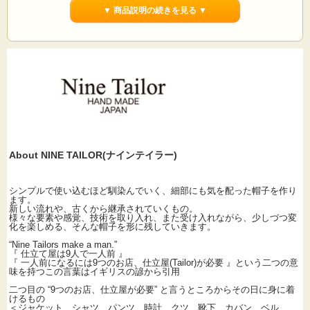
▼ 商品説明の続きを見る ▼
サイズ：約58cm 素材：リネン55%,コットン45%、裏地:綿100% カラー：ブラッ
ク(黒)・アイスグレー(ごく薄いグレージュのような色あい)・ベージュ(やや薄め
のベージュ) 生産国：日本製
About NINE TAILOR(ナインテイラー)
シンプルで使い込むほど馴染んでいく、細部にも気を配った帽子を作り
ます。
新しい流れや、古くから継承されていくもの。
様々な要素や感覚、技術を取り入れ、また受け入れながら、少しづつ変
化を楽しめる、そんな帽子を形に残していきます。
“Nine Tailors make a man.”
『 仕立て屋は9人で一人前 』
『 一人前になるには9つのお店、仕立屋(Tailor)が必要 』という二つの意
味を持つこの言葉はイギリスの諺から引用
二つ目の “9つのお店、仕立屋が必要” と言うところからその日に身に着
けるもの
＜ジャケット シャツ パンツ 時計 クツ 靴下 カバン ベル