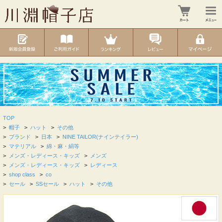
TOP
>
帽子
>
ハット
>
その他
>
ブランド
>
日本
>
NINE TAILOR(ナインテイラー)
>
マテリアル
>
綿・麻・絹等
>
メンズ・レディース・キッズ
>
メンズ
>
メンズ・レディース・キッズ
>
レディース
>
shop class
>
co
>
セール
>
SSセール
>
ハット
>
その他