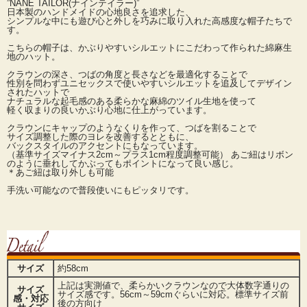
”NANE TAILOR(ナインテイラー)”
日本製のハンドメイドの心地良さを追求した、
シンプルな中にも遊び心と外しを巧みに取り入れた高感度な帽子たちで
す。
こちらの帽子は、かぶりやすいシルエットにこだわって作られた綿麻生
地のハット。
クラウンの深さ、つばの角度と長さなどを最適化することで
性別を問わずユニセックスで使いやすいシルエットを追及してデザイン
されたハットで
ナチュラルな起毛感のある柔らかな麻綿のツイル生地を使って
軽く収まりの良いかぶり心地に仕上がっています。
クラウンにキャップのようなくりを作って、つばを割ることで
サイズ調整した際のヨレを改善するとともに、
バックスタイルのアクセントにもなっています。
（基準サイズマイナス2cm～プラス1cm程度調整可能） あご紐はリボン
のように垂れしてかぶってもポイントになって良い感じ。
＊あご紐は取り外しも可能
手洗い可能なので普段使いにもピッタリです。
サイズ
約58cm
上記は実測値で、柔らかいクラウンなので大体数字通りの
サイズ
サイズ感です。56cm～59cmぐらいに対応。標準サイズ前
感・対応
後の方向け