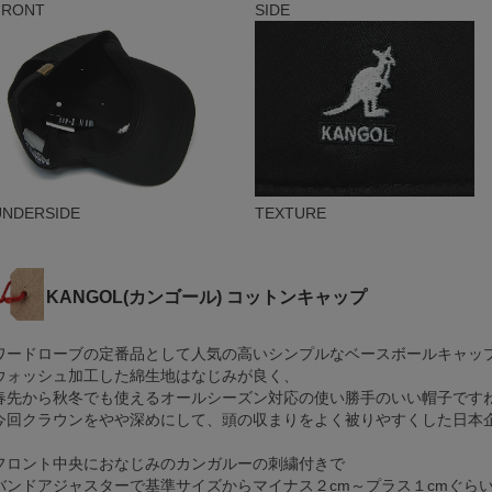
FRONT
SIDE
UNDERSIDE
TEXTURE
KANGOL(カンゴール) コットンキャップ
ワードローブの定番品として人気の高いシンプルなベースボールキャッ
ウォッシュ加工した綿生地はなじみが良く、
春先から秋冬でも使えるオールシーズン対応の使い勝手のいい帽子です
今回クラウンをやや深めにして、頭の収まりをよく被りやすくした日本
フロント中央におなじみのカンガルーの刺繍付きで
バンドアジャスターで基準サイズからマイナス２cm～プラス１cmぐら