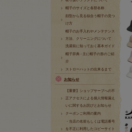
取り扱いブランドについて
帽子のサイズと各部名称
顔型から見る似合う帽子の見つ
け方
帽子のお手入れやメンテナンス
方法、クリーニングについて
洗濯前に知っておく基本ガイド
帽子辞典 - 主に帽子の形のご紹
介
ストローハットの出来るまで
お知らせ
【重要】ショップサーブへの不
正アクセスによる個人情報漏え
いに関するお詫びとお知らせ
クーポンご利用の案内
・当店の名前もしくは電話番号
を不正に利用したコピーサイト