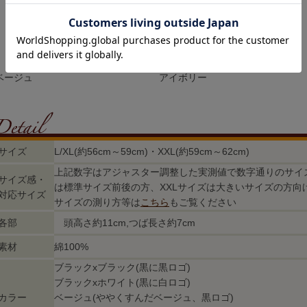
ベージュ
アイボリー
サイズ
L/XL(約56cm～59cm)・XXL(約59cm～62cm)
上記数字はアジャスター調整した実測値で数字通りのサイズ
サイズ感・
は標準サイズ前後の方、XXLサイズは大きいサイズの方向
対応サイズ
サイズの測り方等は
こちら
もご覧ください
各部
頭高さ約11cm,つば長さ約7cm
素材
綿100%
ブラックxブラック(黒に黒ロゴ)
ブラックxホワイト(黒に白ロゴ)
カラー
ベージュ(ややくすんだベージュ、黒ロゴ)