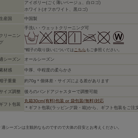
アイボリー(ごく薄いベージュ、白ロゴ)
ホワイト(オフホワイト、黒ロゴ)
生産国
中国製
手洗い・ウェットクリーニング可
クリーニン
グ
*帽子の取り扱いについては
こちら
もご参照ください。
適シーズン
オールシーズン
素材感
中厚、中程度の柔らかさ
帽子重量
約70g＊個体差・サイズによる差があります
サイズ調整
後ろのバンドアジャスターで調整可能
丸箱30cm(有料)包装 or 袋包装(無料)対応
ギフト包装
＊ギフト包装(ラッピング袋・箱)から、ギフト包装をご注
＊適シーズンは主観的なものですので大体の目安とお考えください。