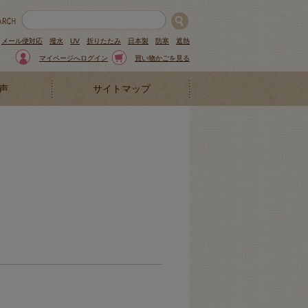
メール便対応
撥水
UV
折りたたみ
日本製
防寒
遮熱
マイページへログイン
買い物かごを見る
声
サイトマップ