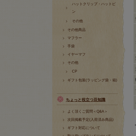
ハットクリップ・ハットピ
ン
その他
その他商品
マフラー
手袋
イヤーマフ
その他
CP
ギフト包装(ラッピング袋・箱)
ちょっと役立つ豆知識
よく頂くご質問＜Q&A＞
次回掲載予定(入荷済み商品)
ギフト対応について