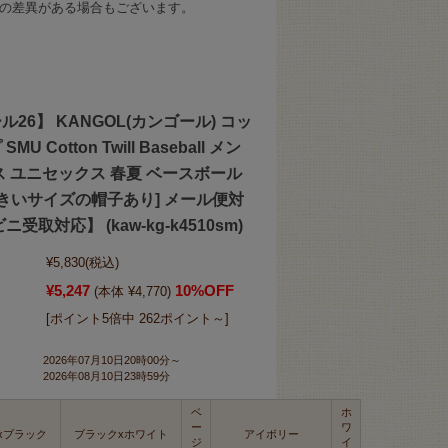
の差異がある場合もございます。
26】 KANGOL(カンゴール) コッ
U Cotton Twill Baseball メン
ス ユニセックス 春夏 ベースボール
大きいサイズの帽子あり] メール便対
受取対応】 (kaw-kg-k4510sm)
¥5,830
(税込)
¥5,247
10%OFF
(本体 ¥4,770)
[ポイント5倍中 262ポイント～]
2026年07月10日20時00分～
2026年08月10日23時59分
ベ
ホ
ー
ワ
xブラック
ブラックxホワイト
アイボリー
ジ
イ