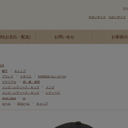
大きいサイズ
小さいサイズ
内(お支払・配送)
お問い合せ
お客様の
TOP
帽子
キャップ
ブランド
イギリス
KANGOL(カンゴール)
マテリアル
綿・麻・絹等
メンズ・レディース・キッズ
メンズ
メンズ・レディース・キッズ
レディース
shop class
co
セール
SSセール
キャップ