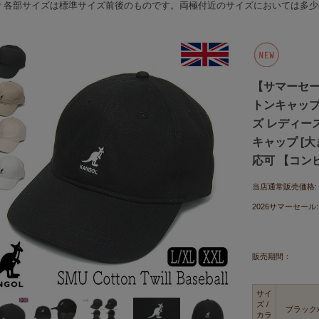
＊各部サイズは標準サイズ前後のものです。両極付近のサイズにおいては多少
【サマーセール
トンキャップ SM
ズ レディー
キャップ [
応可 【コンビニ
当店通常販売価格:
2026サマーセール:
販売期間：
サイ
ズ /
ブラック
カラ