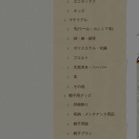
ユニセックス
キッズ
マテリアル
毛(ウール・カシミア等)
綿・麻・絹等
ポリエステル・化繊
フエルト
天然草木・ペーパー
革
その他
帽子用グッズ
羽根飾り
収納・メンテナンス用品
帽子用箱
帽子ブラシ