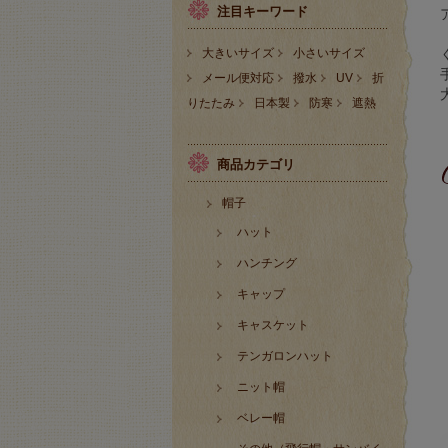
注目キーワード
大きいサイズ
小さいサイズ
メール便対応
撥水
UV
折
りたたみ
日本製
防寒
遮熱
商品カテゴリ
帽子
ハット
ハンチング
キャップ
キャスケット
テンガロンハット
ニット帽
ベレー帽