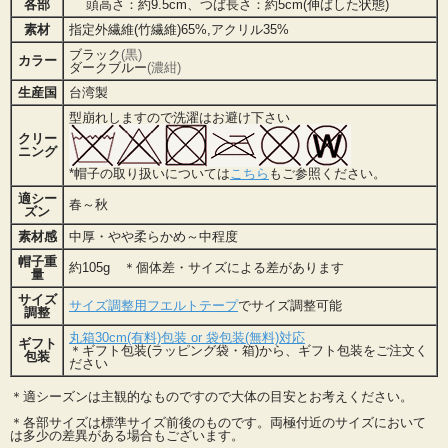
各部
頭高さ：約9.5cm、つば長さ：約5cm(伸ばした状態)
素材
指定外繊維(竹繊維)65%,アクリル35%
ブラック
(黒)
カラー
ダークブルー
(濃紺)
生産国
台湾製
型崩れしますので洗濯はお避け下さい
クリー
ニング
*帽子の取り扱いについては
こちら
もご参照ください。
適シー
春～秋
ズン
素材感
中厚・やや柔らかめ～中程度
帽子重
約105g ＊個体差・サイズによる差があります
量
サイズ
サイズ調整用フエルトテープ
でサイズ調整可能
調整
丸箱30cm(有料)包装 or 袋包装(無料)対応
ギフト
＊ギフト包装(ラッピング袋・箱)から、ギフト包装をご注文く
包装
ださい
＊適シーズンは主観的なものですので大体の目安とお考えください。
＊各部サイズは標準サイズ前後のものです。両極付近のサイズにおいて
は多少の差異がある場合もございます。