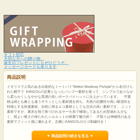
ギフト対応
大切な方への贈り物、
誕生日プレゼントにもぜひどうぞ。
メッセージカードも承ります
商品説明
イギリスで人気のある伝統的なミートパイ”Melton Mowbray Porkpie”から名付けら
れた帽子で KANGOLの定番となったバンブー素材を使って、シンプルでありなが
ら柔らかくしなやかな質感の良いポークパイハットに仕上がっています。 竹素
材は綿とも麻とも違うサラッとした素材感を持ち、天然の抗菌性や高い吸湿性を
特徴とする快適素材。自然に帰るエコ素材としても注目の高い素材です。 ニット
素材ですが、裏糸を熱で形づけれるサーモ糸で補強してあるため型崩れも少な
く、程よい硬さの保たれたシルエットが綺麗で魅力的！ 汗取りは伸縮性のある
素材でフィット感に優れます。左横にKANGOLのロゴ刺繍付き！
サイズ：S(約55～56cm)・M(約56～57cm)・L(約58～59cm)・XL(約60～61cm) 素
▼ 商品説明の続きを見る ▼
材：指定外繊維(竹繊維)65%アクリル35% カラー:ブラック(黒)・ダークブルー(濃