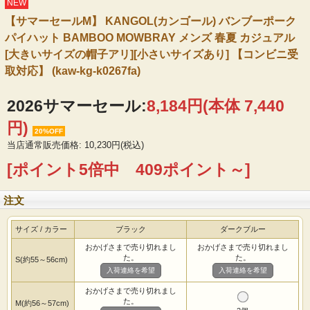
NEW
【サマーセールM】 KANGOL(カンゴール) バンブーポーク
パイハット BAMBOO MOWBRAY メンズ 春夏 カジュアル
[大きいサイズの帽子アリ][小さいサイズあり] 【コンビニ受
取対応】 (kaw-kg-k0267fa)
2026サマーセール:
8,184円(本体 7,440
円)
20%OFF
当店通常販売価格: 10,230円(税込)
[ポイント5倍中 409ポイント～]
注文
サイズ / カラー
ブラック
ダークブルー
おかげさまで売り切れまし
おかげさまで売り切れまし
た。
た。
S(約55～56cm)
入荷連絡を希望
入荷連絡を希望
おかげさまで売り切れまし
た。
M(約56～57cm)