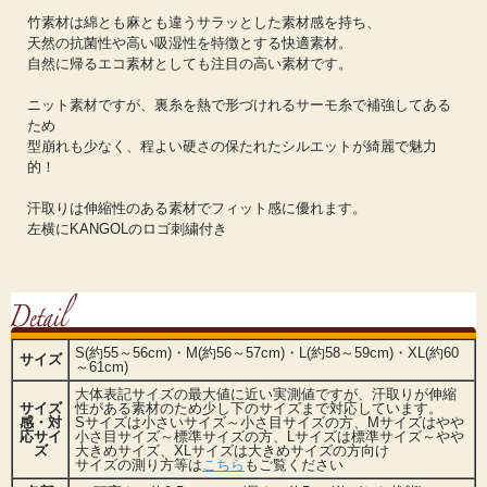
竹素材は綿とも麻とも違うサラッとした素材感を持ち、
天然の抗菌性や高い吸湿性を特徴とする快適素材。
自然に帰るエコ素材としても注目の高い素材です。
ニット素材ですが、裏糸を熱で形づけれるサーモ糸で補強してある
ため
型崩れも少なく、程よい硬さの保たれたシルエットが綺麗で魅力
的！
汗取りは伸縮性のある素材でフィット感に優れます。
左横にKANGOLのロゴ刺繍付き
S(約55～56cm)・M(約56～57cm)・L(約58～59cm)・XL(約60
サイズ
～61cm)
大体表記サイズの最大値に近い実測値ですが、汗取りが伸縮
サイズ
性がある素材のため少し下のサイズまで対応しています。
感・対
Sサイズは小さいサイズ～小さ目サイズの方、Mサイズはやや
応サイ
小さ目サイズ～標準サイズの方、Lサイズは標準サイズ～やや
ズ
大きめサイズ、XLサイズは大きめサイズの方向け
サイズの測り方等は
こちら
もご覧ください