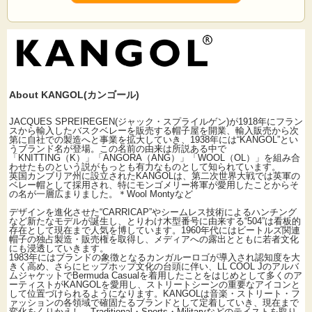
紺) 生産国：台湾製
About KANGOL(カンゴール)
JACQUES SPREIREGEN(ジャック・スプライルゲン)が1918年にフラン
スから輸入したバスクベレーを販売する帽子屋を開業、輸入販売から次
第に自社での製造へと事業を拡大していき、1938年には“KANGOL”とい
うブランド名が登場。この名前の由来は所説ある中で
「KNITTING（K）」「ANGORA（ANG）」「WOOL（OL）」を組み合
わせたものという説がもっとも有力なものとして知られています。
英国カンブリア州に設立されたKANGOLは、第二次世界大戦では英軍の
ベレー帽として採用され、特にモンゴメリー将軍が愛用したことからそ
の名が一層広まりました。＊Wool Montyなど
デザインを進化させた“CARRICAP”やシームレス技術によるハンチング
など新たなモデルが誕生し、とりわけ木型番号に由来する“504”は看板的
存在として現在まで人気を博しています。1960年代にはビートルズ関連
帽子の独占製造・販売権を取得し、メディアへの露出とともに若者文化
にも浸透していきます。
1983年にはブランドの象徴となるカンガルーロゴが導入され認知度を大
きく高め、さらにヒップホップ文化の台頭に伴い、LL COOL Jのアルバ
ムジャケットでBermuda Casualを着用したことをはじめとして多くのア
ーティストがKANGOLを愛用し、ストリートシーンの重要なアイコンと
して位置づけられるようになります。KANGOLは音楽・ストリート・フ
ァッションの各領域で確固たるブランドとして定着していき、現在まで
変化をくりかえし、Traditional・Sports・Militaryなどのテイストを取り