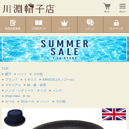
TOP
>
帽子
>
ハット
>
その他
>
ブランド
>
イギリス
>
KANGOL(カンゴール)
>
マテリアル
>
綿・麻・絹等
>
メンズ・レディース・キッズ
>
メンズ
>
shop class
>
co
>
セール
>
SSセール
>
ハット
>
その他