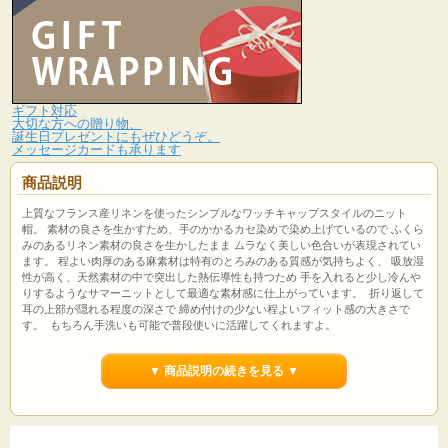
ギフト対応
大切な方への贈り物、
誕生日プレゼントにもぜひどうぞ。
メッセージカードも承ります
商品説明
上質なフランス産リネンを使ったシンプルなワッチキャップスタイルのニット
帽。 素材の良さを生かすため、手のかかるカセ染めで染め上げているので ふくら
みのあるリネン素材の良さを生かしたまま ムラなく美しい色合いが表現されてい
ます。 程よい肉厚のある麻素材は特有のとろみのある質感が気持ちよく、 吸放湿
性が高く、天然素材の中で突出した熱伝導性も持つため 手を入れると少し冷んや
りするようなサマーニットとして最適な素材感に仕上がっています。 折り返して
耳の上部が隠れる程度の深さで 締め付けの少ない程よいフィット感の大きさで
す。 もちろん手洗いも可能で普段使いに活躍してくれますよ。
サイズ：約56～58cm 素材：麻100% カラー:ブラック(黒)・グレー(ややウォーム
▼ 商品説明の続きを見る ▼
トーンの明るめなグレー)・ネイビー(やや浅めな濃紺)・ブルー(くすんだ明るめな
ブルー)・アーミーブラウン(ややオリーブがかったあせたブラウン)・イエロー(や
や薄めの黄色)・ナチュラル(ややくすんだナチュラルベージュ) 生産国：日本製