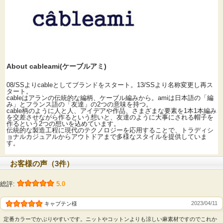
About cableami(ケーブルアミ)
08/SSよりcableとしてブランドをスタート。13/SSより名称変更し再ス
タート。
cableはアランの伝統的な編柄、ケーブル編みから。amiは日本語の「編
み」とフランス語の「友達」の2つの意味を持つ。
cable柄のように人と人、アイデアや作品、さまざまな要素を1本1本編み
を交差させながら作るという想いと、友達のように大事にされる帽子を
作るという2つの想いを込めています。
伝統的な製造工程に現代のテクノロジーを応用することで、トラディシ
ョナルカジュアルからアウトドアまで多様なスタイルを提供していま
す。
お客様の声（3件）
総評:
5.0
2023/04/11
キャプテン様
定番カラーでかぶりやすいです。ニットやコットンよりも涼しい麻素材ですのでこれか