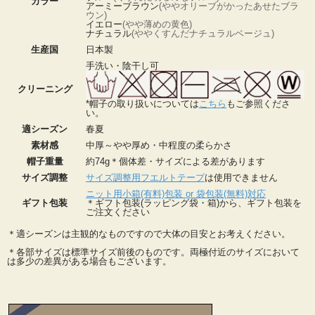
カラー
アーミーブラウン
(ややオリーブがかったあせたブラ
ウン)
イエロー
(やや薄めの黄色)
ナチュラル
(ややくすんだナチュラルベージュ)
生産国
日本製
手洗い・陰干し可
クリーニング
*帽子の取り扱いについては
こちら
もご参照くださ
い。
適シーズン
春夏
素材感
中厚～やや厚め・中程度の柔らかさ
帽子重量
約74g＊個体差・サイズによる差があります
サイズ調整
サイズ調整用フエルトテープ
は使用できません
ニット用小箱(有料)包装 or 袋包装(無料)対応
ギフト包装
＊ギフト包装(ラッピング袋・箱)から、ギフト包装を
ご注文ください
＊適シーズンは主観的なものですので大体の目安とお考えください。
＊各部サイズは標準サイズ前後のものです。両極付近のサイズにおいて
は多少の差異がある場合もございます。