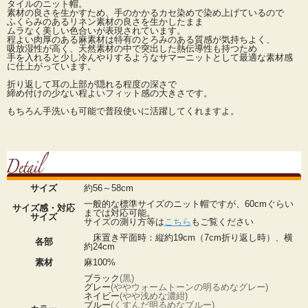
タイルのニット帽。
素材の良さを生かすため、手のかかるカセ染めで染め上げているので
ふくらみのあるリネン素材の良さを生かしたまま
ムラなく美しい色合いが表現されています。
程よい肉厚のある麻素材は特有のとろみのある質感が気持ちよく、
吸放湿性が高く、天然素材の中で突出した熱伝導性も持つため
手を入れると少し冷んやりするようなサマーニットとして最適な素材感
に仕上がっています。
折り返して耳の上部が隠れる程度の深さで
締め付けの少ない程よいフィット感の大きさです。
もちろん手洗いも可能で普段使いに活躍してくれますよ。
サイズ
約56～58cm
一般的な標準サイズのニット帽ですが、60cmぐらい
サイズ感・対応
までは対応可能。
サイズ
サイズの測り方等は
こちら
もご覧ください
床置き平面時：縦約19cm（7cm折り返し時）、横
各部
約24cm
素材
麻100%
ブラック
(黒)
グレー
(ややウォームトーンの明るめなグレー)
ネイビー
(やや浅めな濃紺)
ブルー
(くすんだ明るめなブルー)