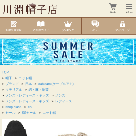
TOP
>
帽子
>
ニット帽
>
ブランド
>
日本
>
cableami(ケーブルアミ)
>
マテリアル
>
綿・麻・絹等
>
メンズ・レディース・キッズ
>
メンズ
>
メンズ・レディース・キッズ
>
レディース
>
shop class
>
co
>
セール
>
SSセール
>
ニット帽