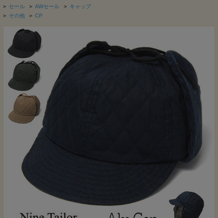
>
セール
>
AWセール
>
キャップ
>
その他
>
CP