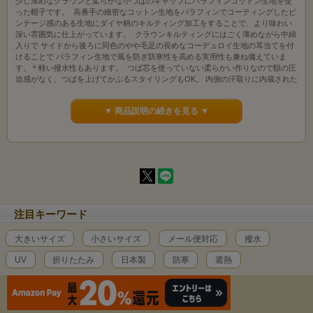
少し深めなクラウンと柔らかな小つばのキャップにパラフィンコットン生地を使
った帽子です。 高番手の緻密なコットン生地をパラフィンでコーティングしたビ
ンテージ感のある生地にダイヤ柄のキルティング加工をすることで、より味わい
深い雰囲気に仕上がっています。 クラウンキルティングにはごく薄めながら中綿
入りで サイドから後ろに同色のやや毛足の長めなコーデュロイ生地の耳当てを付
けることで パラフィン生地で風を防ぎ防寒性を高める実用性も兼ね備えていま
す。＊軽い撥水性もあります。 つば芯を使っていない柔らかい作りなので額の圧
迫感がなく、つばを上げてかぶるスタイリングもOK。 内側の汗取りに内蔵された
サイズ調整リボンで表示サイズから2cm程度小さ目に調整可能です。
▼ 商品説明の続きを見る ▼
サイズ：約58.5cm 素材：コットン100%、裏地・中綿：ポリエステル カラー：ワ
ックスドブラック(黒)・ワックスドネイビー(やや彩度の低めの紺）・ワックスド
フォレスト(彩度の低いグレーがかった深緑)・ワックスドカーキ(クラフト紙のよ
うなやや彩度の低い濃いめベージュ) 生産国：日本製
注目キーワード
大きいサイズ
小さいサイズ
メール便対応
撥水
UV
折りたたみ
日本製
防寒
遮熱