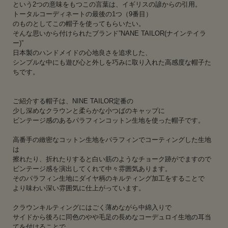
という2つの意味をもつこの言葉は、イギリスの諺からの引用。
トータルコーディネートの最後の1つ（9番目）
のものとしてこの帽子を使ってもらいたい。
そんな思いから付けられたブランド”NANE TAILOR(ナインテイラ
ー)”
日本製のハンドメイドの心地良さを追求した、
シンプルな中にも遊び心と外しを巧みに取り入れた高感度な帽子た
ちです。
ご紹介する帽子は、NINE TAILOR定番の
少し深めなクラウンと柔らかな小つばのキャップに
ビンテージ感のあるパラフィンコットン生地を使った帽子です。
高番手の緻密なコットン生地をパラフィンでコーティングした生地
は
擦れたり、折れたりすると白い筋のようなチョーク跡がでますので
ビンテージ感を演出してくれて中々雰囲気あります。
そのパラフィン生地にダイヤ柄のキルティング加工をすることで
より味わい深い雰囲気に仕上がっています。
クラウンキルティングにはごく薄めながら中綿入りで
サイドから後ろに同色のやや毛足の長めなコーデュロイ生地の耳当
てを付けることで