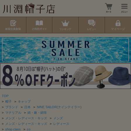
TOP
>
帽子
>
キャップ
>
ブランド
>
日本
>
NINE TAILOR(ナインテイラー)
>
マテリアル
>
綿・麻・絹等
>
メンズ・レディース・キッズ
>
メンズ
>
メンズ・レディース・キッズ
>
レディース
>
shop class
>
co