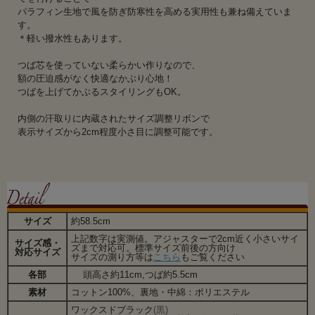
パラフィン生地で風を防ぎ防寒性を高める実用性も兼ね備えていま
す。
＊軽い撥水性もあります。
つば芯を使っていない柔らかい作りなので、
額の圧迫感がなく快適なかぶり心地！
つばを上げてかぶるスタイリングもOK。
内側の汗取りに内蔵されたサイズ調整リボンで
表示サイズから2cm程度小さ目に調整可能です。
サイズ
約58.5cm
上記数字は実測値。アジャスターで2cm近く小さいサイ
サイズ感・
ズまで対応可。標準サイズ前後の方向け
対応サイズ
サイズの測り方等は
こちら
もご覧ください
各部
頭高さ約11cm,つば約5.5cm
素材
コットン100%、裏地・中綿：ポリエステル
ワックスドブラック
(黒)