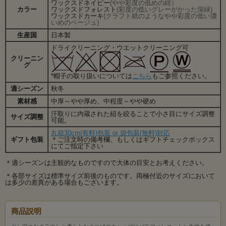
ワックスドネイビー
(やや彩度の低めの紺）
カラー
ワックスドフォレスト
(彩度の低いグレーがかった深緑)
ワックスドカーキ
(クラフト紙のようなやや彩度の低い濃
いめのベージュ)
生産国
日本製
ドライクリーニング・ウエットクリーニング可
クリーニン
グ
*帽子の取り扱いについては
こちら
もご参照ください。
適シーズン
秋冬
素材感
中厚～やや厚め、中程度～やや硬め
汗取りに内蔵された紐を絞ることで小さ目にサイズ調整
サイズ調整
可能。
丸箱30cm(有料)包装 or 袋包装(無料)対応
ギフト包装
＊ご注文時の備考欄、もしくはギフトチェックボックス
にてご指定下さい
＊適シーズンは主観的なものですので大体の目安とお考えください。
＊各部サイズは標準サイズ前後のものです。両極付近のサイズにおいて
は多少の差異がある場合もございます。
商品説明