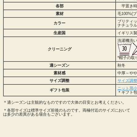
各部
平置き時：
素材
毛100%
ブリティ
カラー
ナチュラ
生産国
イギリス
洗濯機洗い
クリーニング
*帽子の取
適シーズン
秋冬
素材感
中厚～や
サイズ調整
サイズ調
ニット用小箱
ギフト包装
＊ギフト包
＊適シーズンは主観的なものですので大体の目安とお考えください。
＊各部サイズは標準サイズ前後のものです。両極付近のサイズにおいて
は多少の差異がある場合もございます。