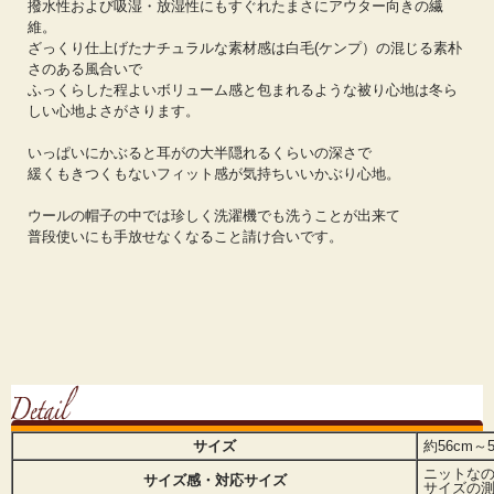
撥水性および吸湿・放湿性にもすぐれたまさにアウター向きの繊
維。
ざっくり仕上げたナチュラルな素材感は白毛(ケンプ）の混じる素朴
さのある風合いで
ふっくらした程よいボリューム感と包まれるような被り心地は冬ら
しい心地よさがさります。
いっぱいにかぶると耳がの大半隠れるくらいの深さで
緩くもきつくもないフィット感が気持ちいいかぶり心地。
ウールの帽子の中では珍しく洗濯機でも洗うことが出来て
普段使いにも手放せなくなること請け合いです。
サイズ
約56cm～5
ニットなの
サイズ感・対応サイズ
サイズの