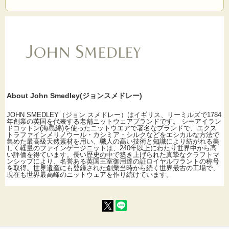
サイズ：約56～59cm 素材：毛100%(ブリティッシュウール) カラー：ブリティッ
シュブルー(彩度の低い落ち着いた濃紺)・ナチュラル(彩度の低めなキナリ色) 生産
国：イギリス製
About John Smedley(ジョンスメドレー)
JOHN SMEDLEY（ジョン スメドレー）はイギリス、リーミルズで1784
年創業の英国を代表する老舗ニットウェアブランドです。 シーアイラン
ドコットン(海島綿)を使ったニットウエアで著名なブランドで、エクス
トラファインメリノウール・カシミア・シルクなどをエシカルな方法で
集めた最高級天然素材を用い、職人の高い技術と知識により紡がれる美
しく軽量のファインゲージニットは、240年以上にわたり世界中から高
い評価を得ています。長い歴史の中で築き上げられた真摯なクラフトマ
ンシップにより、名誉ある英国王室御用達の証ロイヤルワラントの称号
を取得。世界遺産にも登録された創業当時から続く世界最古の工場で、
現在も世界最高峰のニットウェアを作り続けています。