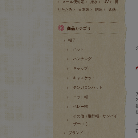
メール便対応
撥水
UV
折
りたたみ
日本製
防寒
遮熱
商品カテゴリ
帽子
ハット
ハンチング
キャップ
キャスケット
テンガロンハット
ニット帽
ベレー帽
その他（飛行帽・サンバイ
ザーetc.)
ブランド