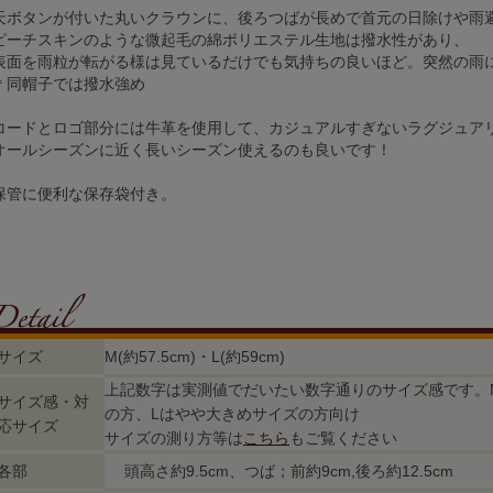
天ボタンが付いた丸いクラウンに、後ろつばが長めで首元の日除けや雨
ピーチスキンのような微起毛の綿ポリエステル生地は撥水性があり、
表面を雨粒が転がる様は見ているだけでも気持ちの良いほど。突然の雨
＊同帽子では撥水強め
コードとロゴ部分には牛革を使用して、カジュアルすぎないラグジュア
オールシーズンに近く長いシーズン使えるのも良いです！
保管に便利な保存袋付き。
サイズ
M(約57.5cm)・L(約59cm)
上記数字は実測値でだいたい数字通りのサイズ感です。
サイズ感・対
の方、Lはやや大きめサイズの方向け
応サイズ
サイズの測り方等は
こちら
もご覧ください
各部
頭高さ約9.5cm、つば；前約9cm,後ろ約12.5cm