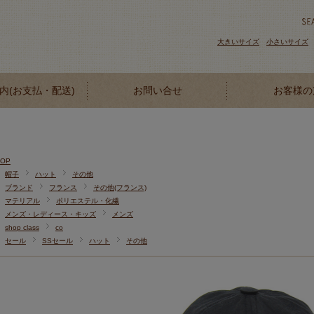
大きいサイズ
小さいサイズ
内(お支払・配送)
お問い合せ
お客様の
TOP
帽子
ハット
その他
ブランド
フランス
その他(フランス)
マテリアル
ポリエステル・化繊
メンズ・レディース・キッズ
メンズ
shop class
co
セール
SSセール
ハット
その他