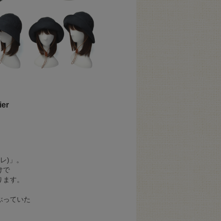
er
シレ)」。
けで
ります。
ぶっていた