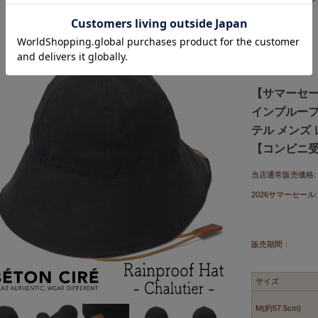
【サマーセールM
インプルーフハ
テル メンズ
【コンビニ受取対応
当店通常販売価格:
2026サマーセール:
販売期間：
サイズ
M(約57.5cm)