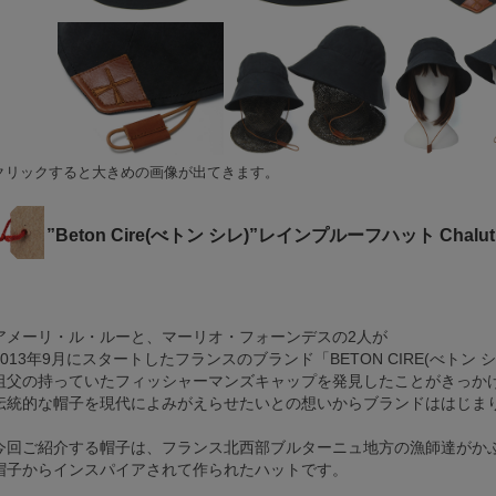
クリックすると大きめの画像が出てきます。
”Beton Cire(べトン シレ)”レインプルーフハット Chaluti
アメーリ・ル・ルーと、マーリオ・フォーンデスの2人が
2013年9月にスタートしたフランスのブランド「BETON CIRE(べトン 
祖父の持っていたフィッシャーマンズキャップを発見したことがきっか
伝統的な帽子を現代によみがえらせたいとの想いからブランドははじま
今回ご紹介する帽子は、フランス北西部ブルターニュ地方の漁師達がか
帽子からインスパイアされて作られたハットです。