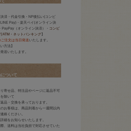
いて
決済・代金引換・NP後払い(コンビ
INE Pay)・楽天ペイ(オンライン決
ay・PayPay（オンライン決済）・
コンビ
銀行ATM・ネットバンキング
】
のご注文は当日発送
いたします。
払い方法】
後発送いたします。
換について
取り寄せ品、特注品やページに返品不可
品を除いて
て返品・交換を承っております。
望のお客様は、商品到着から一週間以内
ご連絡ください。
の詳細をお知らせいたします。
の際、送料は当社負担で対応させていた