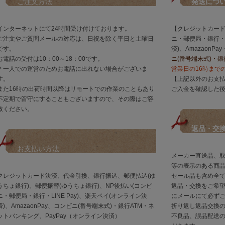
ご注文方法
発送につ
インターネットにて24時間受け付けております。
【クレジットカード
ご注文やご質問メールの対応は、日祝を除く平日と土曜日
ニ・郵便局・銀行・L
です。
済)、AmazaonP
お電話の受付は10：00～18：00です。
ニ(番号端末式)・
＊一人での運営のためお電話に出れない場合がございま
営業日の16時まで
す。
【上記以外のお支
また16時の出荷時間以降はリモートでの作業のこともあり
ご入金を確認した
不定期で留守にすることもございますので、その際はご容
赦ください。
返品・交
お支払い方法
メーカー直送品、
等の表示のある商
クレジットカード決済、代金引換、銀行振込、郵便払込(ゆ
セール品も含め全
うちょ銀行)、郵便振替(ゆうちょ銀行)、NP後払い(コンビ
返品・交換をご希
ニ・郵便局・銀行・LINE Pay)、楽天ペイ(オンライン決
にメールにて必ず
済)、AmazaonPay、コンビニ(番号端末式)・銀行ATM・ネ
折り返し返品交換
ットバンキング、PayPay（オンライン決済）
不良品、誤品配送