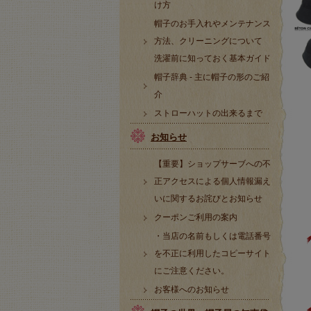
け方
帽子のお手入れやメンテナンス
方法、クリーニングについて
洗濯前に知っておく基本ガイド
帽子辞典 - 主に帽子の形のご紹
介
ストローハットの出来るまで
お知らせ
【重要】ショップサーブへの不
正アクセスによる個人情報漏え
いに関するお詫びとお知らせ
クーポンご利用の案内
・当店の名前もしくは電話番号
を不正に利用したコピーサイト
にご注意ください。
お客様へのお知らせ