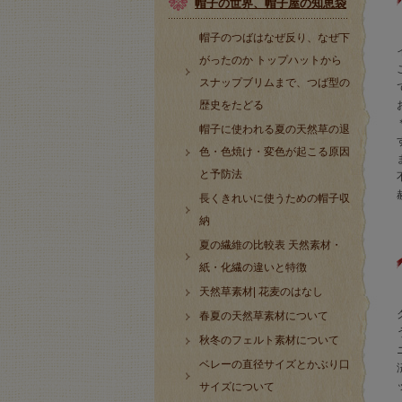
帽子の世界、帽子屋の知恵袋
帽子のつばはなぜ反り、なぜ下
がったのか トップハットから
スナップブリムまで、つば型の
歴史をたどる
帽子に使われる夏の天然草の退
色・色焼け・変色が起こる原因
と予防法
長くきれいに使うための帽子収
納
夏の繊維の比較表 天然素材・
紙・化繊の違いと特徴
天然草素材| 花麦のはなし
春夏の天然草素材について
秋冬のフェルト素材について
ベレーの直径サイズとかぶり口
サイズについて