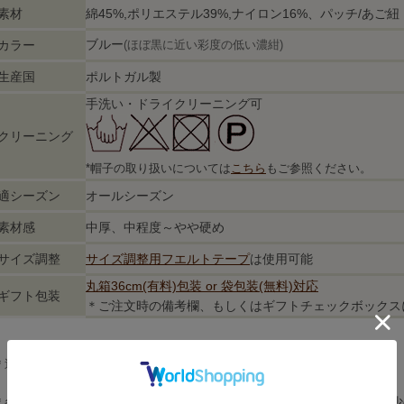
素材
綿45%,ポリエステル39%,ナイロン16%、パッチ/あご
ブルー
カラー
(ほぼ黒に近い彩度の低い濃紺)
生産国
ポルトガル製
手洗い・ドライクリーニング可
クリーニング
*帽子の取り扱いについては
こちら
もご参照ください。
適シーズン
オールシーズン
素材感
中厚、中程度～やや硬め
サイズ調整
サイズ調整用フエルトテープ
は使用可能
丸箱36cm(有料)包装 or 袋包装(無料)対応
ギフト包装
＊ご注文時の備考欄、もしくはギフトチェックボックス
＊適シーズンは主観的なものですので大体の目安とお考えください。
＊各部サイズは標準サイズ前後のものです。両極付近のサイズにおいては多少