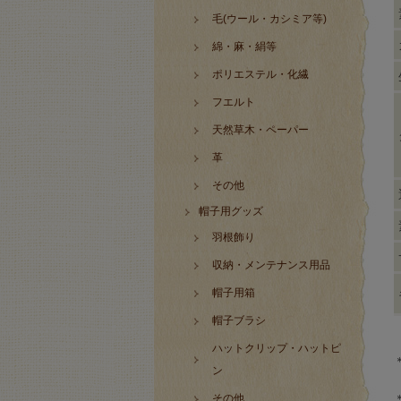
毛(ウール・カシミア等)
綿・麻・絹等
ポリエステル・化繊
フエルト
天然草木・ペーパー
革
その他
帽子用グッズ
羽根飾り
収納・メンテナンス用品
帽子用箱
帽子ブラシ
ハットクリップ・ハットピ
ン
その他